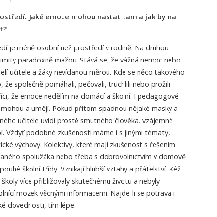
rostředí. Jaké emoce mohou nastat tam a jak by na
t?
ředí je méně osobní než prostředí v rodině. Na druhou
intimity paradoxně mažou. Stává se, že vážná nemoc nebo
melí učitele a žáky nevídanou měrou. Kde se něco takového
, že společně pomáhali, pečovali, truchlili nebo prožili
 říci, že emoce nedělím na domácí a školní. I pedagogové
ěji mohou a umějí. Pokud přitom spadnou nějaké masky a
sného učitele uvidí prostě smutného člověka, vzájemné
bí. Vždyť podobné zkušenosti máme i s jinými tématy,
etické výchovy. Kolektivy, které mají zkušenost s řešením
povaného spolužáka nebo třeba s dobrovolnictvím v domově
uhé školní třídy. Vznikají hlubší vztahy a přátelství. Kéž
školy více přibližovaly skutečnému životu a nebyly
plnící mozek věcnými informacemi. Najde-li se potrava i
é dovednosti, tím lépe.