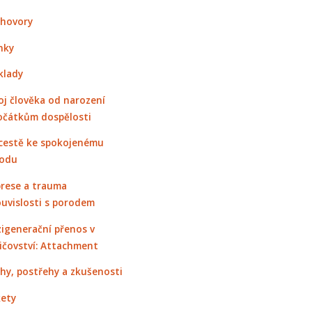
hovory
nky
klady
oj člověka od narození
očátkům dospělosti
cestě ke spokojenému
odu
rese a trauma
ouvislosti s porodem
igenerační přenos v
ičovství: Attachment
hy, postřehy a zkušenosti
ety