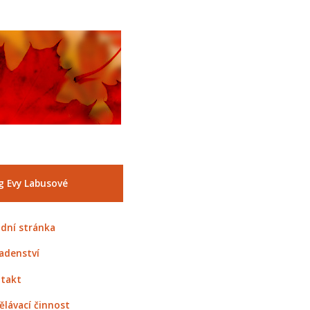
g Evy Labusové
dní stránka
adenství
takt
ělávací činnost