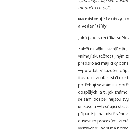
vybaveny. Mají své vlastn
mnohém co učit.
Na následující otázky js
a vedení třídy:
Jaká jsou specifika sděl
Záleží na věku. Menší dět
vnímají skutečnost jiným z
předškoláci mají díky boha
vypořádat. V každém případ
frustraci, zoufalství či exi
potřebují seznámit a potře
dospělých, a ti, jak znám
se sami dospělí nejsou zvy
únikové a vytěsňující stra
případě je na místě věnova
duševním procesům, které s
vystaveno: Jak si má porad