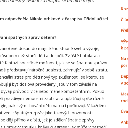
í mechanismy zvládání a dospělí se od nich mají v
Roz
em odpověděla Nikole Vrbkové z časopisu Třídní učitel
Člá
Pře
ování špatných zpráv dětem?
Výv
k p
i, zanořené dosud do magického stupně svého vývoje,
působem než starší děti a dospělí. Zvláště batolata a
Na 
té fantazii specifické možnosti, jak se se špatnou zprávou
por
ě představují náročné události, zahrnující v sobě ztrátu,
Dep
stenciální stres pro děti nový typ zkušenosti, se kterou se
v s
bují jí být doslova provedeny. Jsou v tom závislé na
o, bývají průvodci více nebo méně kompetentními. Pokud
Mez
klí pravdivými emocemi zaobírat a uplatňují spíše různé
rod
tegie, pak svým chování děti matou i poškozují. V každém
Úva
t vedle špatných zpráv jako takových pozornost i
e dějí přímo v dítěti, jež je sdělení špatné zprávy
Ank
it s projevy smutku, hněvu či agrese? Jak může v bezpečí