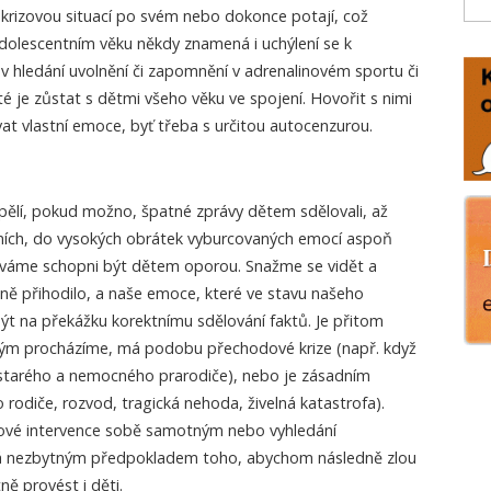
 krizovou situací po svém nebo dokonce potají, což
dolescentním věku někdy znamená i uchýlení se k
 v hledání uvolnění či zapomnění v adrenalinovém sportu či
té je zůstat s dětmi všeho věku ve spojení. Hovořit s nimi
vat vlastní emoce, byť třeba s určitou autocenzurou.
ělí, pokud možno, špatné zprávy dětem sdělovali, až
stních, do vysokých obrátek vyburcovaných emocí aspoň
ýváme schopni být dětem oporou. Snažme se vidět a
ně přihodilo, a naše emoce, které ve stavu našeho
ýt na překážku korektnímu sdělování faktů. Je přitom
terým procházíme, má podobu přechodové krize (např. když
starého a nemocného prarodiče), nebo je zásadním
odiče, rozvod, tragická nehoda, živelná katastrofa).
zové intervence sobě samotným nebo vyhledání
ývá nezbytným předpokladem toho, abychom následně zlou
ě provést i děti.