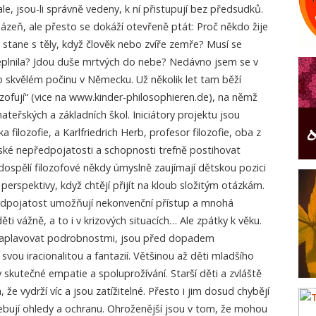
i ale, jsou-li správně vedeny, k ní přistupují bez předsudků.
bázeň, ale přesto se dokáží otevřeně ptát: Proč někdo žije
e stane s těly, když člověk nebo zvíře zemře? Musí se
plnila? Jdou duše mrtvých do nebe? Nedávno jsem se v
 o skvělém počinu v Německu. Už několik let tam běží
ozofují“ (vice na www.kinder-philosophieren.de), na němž
teřských a základních škol. Iniciátory projektu jsou
filozofie, a Karlfriedrich Herb, profesor filozofie, oba z
ské nepředpojatosti a schopnosti trefně postihovat
i dospělí filozofové někdy úmyslně zaujímají dětskou pozici
é perspektivy, když chtějí přijít na kloub složitým otázkám.
edpojatost umožňují nekonvenční přístup a mnohá
děti vážně, a to i v krizových situacích… Ale zpátky k věku.
 zaplavovat podrobnostmi, jsou před dopadem
svou iracionalitou a fantazií. Většinou až děti mladšího
 skutečné empatie a spoluprožívání. Starší děti a zvláště
že vydrží víc a jsou zatížitelné. Přesto i jim dosud chybějí
ebují ohledy a ochranu. Ohroženější jsou v tom, že mohou