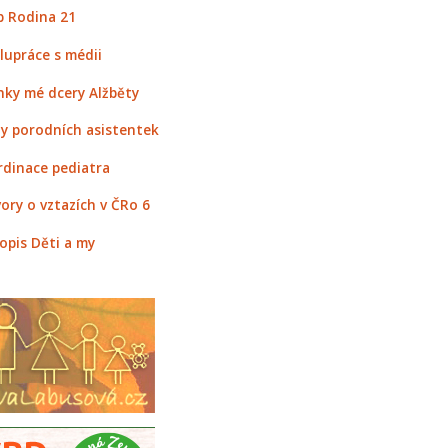
 Rodina 21
lupráce s médii
nky mé dcery Alžběty
y porodních asistentek
rdinace pediatra
ory o vztazích v ČRo 6
opis Děti a my