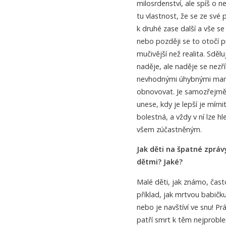
milosrdenství, ale spíš o 
tu vlastnost, že se ze své 
k druhé zase další a vše s
nebo později se to otočí p
mučivější než realita. Sdě
naděje, ale naděje se nezř
nevhodnými úhybnými mané
obnovovat. Je samozřejmě 
unese, kdy je lepší je mírni
bolestná, a vždy v ní lze h
všem zúčastněným.
Jak děti na špatné zpráv
dětmi? Jaké?
Malé děti, jak známo, čas
příklad, jak mrtvou babičku 
nebo je navštíví ve snu! P
patří smrt k těm nejproble