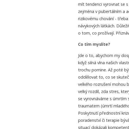
mít tendenci vyrovnat se s
zejména v pubertálním a a
rizikovému chování - třeba
návykových látkách. Důleži
o tom, co prožívají. Přizná
Co tím myslíte?
Jde o to, abychom my dosp
když silná vlna našich vla
trochu pomine. Až poté b
oddělovat to, co se skuteč
velkého rozrušení mohou b
velký rozdíl, zda stres, k
se vyrovnáváme s úmrtím 
traumatem (úmrtí mladého r
Poskytnutí přednostní kri
poradenství či terapie b
situací dokázali kompetentn