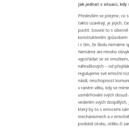
Jak jednat v situaci, kd
Především se ptejme, co s
takto uzavírají, je jejich
pustit. Souvisí to s obec
konstruktivním způsobem s
i s tím, že školu nemáme s
Nemáme ani mnoho obvyklý
vypořádat se se smutkem, 
náhražkových – od přejídán
regulujeme své emoční rozru
násilí, neschopnost komun
v raném věku, kdy se mimin
usměrňování svých dosud a
vedením svých dospělých, 
který by to s emocemi sám 
mechanismech a v emočně n
podobě útoku, útěku či zam