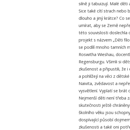
silně ji tabuizují. Malé dět
Sice také cítí strach nebo 
dlouho a jiný krátce? Co s
umírat, aby se Země nepře
této souvislosti doslechla
projekt s názvem „Děti fil
se podílí mnoho tamních ma
Roswitha Wieshau, docentka 
Regensburgu. Všimli si dět
zkušenost a připustili, že 
a pohlížejí na věci z dětsk
Naivita, zvědavost a nepř
vysvětlení. Vyplatí se brát 
Nejmenší děti není třeba
skutečnosti ještě chráněny 
školního věku jsou schopny
dospívající působí dojmem, 
zkušenosti a také oni potř