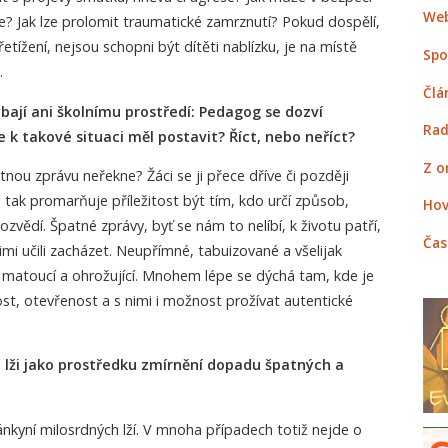
Web
če? Jak lze prolomit traumatické zamrznutí? Pokud dospělí,
etížení, nejsou schopni být dítěti nablízku, je na místě
Spo
.
Člá
ají ani školnímu prostředí: Pedagog se dozví
Rad
 k takové situaci měl postavit? Říct, nebo neříct?
Z o
ou zprávu neřekne? Žáci se ji přece dříve či později
tak promarňuje příležitost být tím, kdo určí způsob,
Hov
zvědí. Špatné zprávy, byť se nám to nelíbí, k životu patří,
Čas
mi učili zacházet. Neupřímné, tabuizované a všelijak
 matoucí a ohrožující. Mnohem lépe se dýchá tam, kde je
st, otevřenost a s nimi i možnost prožívat autentické
é lži jako prostředku zmírnění dopadu špatných a
nkyní milosrdných lží. V mnoha případech totiž nejde o