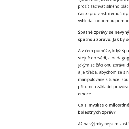
prožít záchvat silného plá
často pro vlastní emoční př
vyhledat odbornou pomoc
Špatné zprávy se nevyhýb
špatnou zprávu. Jak by se
A v čem pomůže, když špatn
stejně dozvědí, a pedagog 
jakým se žáci onu zprávu do
a je třeba, abychom se s ni
manipulované situace jsou
přítomna základní pravdivo
emoce.
Co si myslíte o milosrdn
bolestných zpráv?
Až na výjimky nejsem zastá