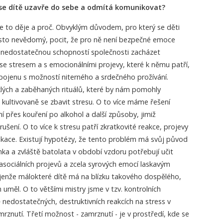
y se dítě uzavře do sebe a odmítá komunikovat?
e to děje a proč. Obvyklým důvodem, pro který se děti
, často nevědomý, pocit, že pro ně není bezpečné emoce
ně nedostatečnou schopností společnosti zacházet
e stresem a s emocionálními projevy, které k němu patří,
pojenu s možností niterného a srdečného prožívání.
ch a zaběhaných rituálů, které by nám pomohly
kultivovaně se zbavit stresu. O to více máme řešení
í přes kouření po alkohol a další způsoby, jimiž
šení. O to více k stresu patří zkratkovité reakce, projevy
ikace. Existují hypotézy, že tento problém má svůj původ
ka a zvláště batolata v období vzdoru potřebují učit
sociálních projevů a zcela syrových emocí laskavým
jenže málokteré dítě má na blízku takového dospělého,
uměl. O to většími mistry jsme v tzv. kontrolních
edostatečných, destruktivních reakcích na stress v
rznutí. Třetí možnost - zamrznutí - je v prostředí, kde se