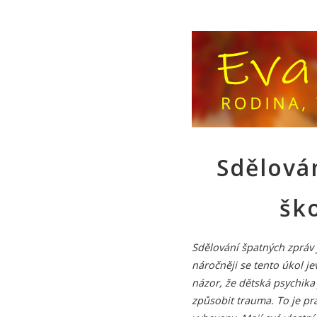
Sdělová
šk
Sdělování špatných zpráv j
náročněji se tento úkol je
názor, že dětská psychika
způsobit trauma. To je pra