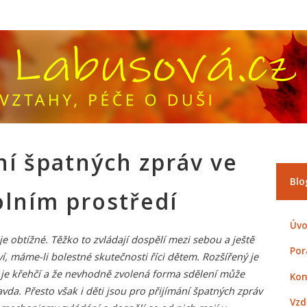
ní špatných zpráv ve
Blo
olním prostředí
Úvo
e obtížné. Těžko to zvládají dospělí mezi sebou a ještě
Por
ví, máme-li bolestné skutečnosti říci dětem. Rozšířený je
 je křehčí a že nevhodně zvolená forma sdělení může
Kon
vda. Přesto však i děti jsou pro přijímání špatných zpráv
Vzd