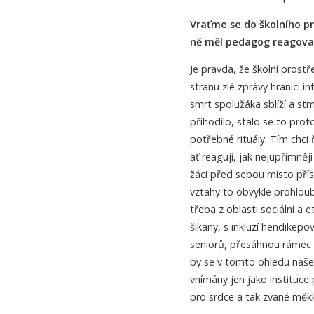
Vraťme se do školního p
ně měl pedagog reagova
Je pravda, že školní prost
stranu zlé zprávy hranici 
smrt spolužáka sblíží a st
přihodilo, stalo se to proto
potřebné rituály. Tím chci
ať reagují, jak nejupřímn
žáci před sebou místo pří
vztahy to obvykle prohlou
třeba z oblasti sociální a 
šikany, s inkluzí hendike
seniorů, přesáhnou rámec po
by se v tomto ohledu naše 
vnímány jen jako instituce 
pro srdce a tak zvané měkk