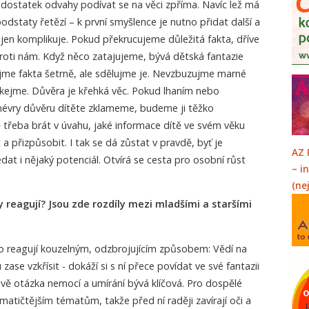
nedostatek odvahy podívat se na věci zpříma. Navíc lež má
podstaty řetězí – k první smyšlence je nutno přidat další a
e jen komplikuje. Pokud překrucujeme důležitá fakta, dříve
roti nám. Když něco zatajujeme, bývá dětská fantazie
lujme fakta šetrně, ale sdělujme je. Nevzbuzujme marné
íkejme. Důvěra je křehká věc. Pokud lhaním nebo
vry důvěru dítěte zklameme, budeme ji těžko
třeba brát v úvahu, jaké informace dítě ve svém věku
t a přizpůsobit. I tak se dá zůstat v pravdě, byť je
AZ 
ledat i nějaký potenciál. Otvírá se cesta pro osobní růst
– i
(ne
y reagují? Jsou zde rozdíly mezi mladšími a staršími
to reagují kouzelným, odzbrojujícím způsobem: Vědí na
zase vzkřísit - dokáží si s ní přece povídat ve své fantazii
rávě otázka nemocí a umírání bývá klíčová. Pro dospělé
matičtějším tématům, takže před ní raději zavírají oči a