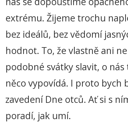
nás se dopouštíme opačnéh
extrému. Žijeme trochu napl
bez ideálů, bez vědomí jasný
hodnot. To, že vlastně ani 
podobné svátky slavit, o nás 
něco vypovídá. I proto bych 
zavedení Dne otců. Ať si s n
poradí, jak umí.