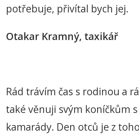
potřebuje, přivítal bych jej.
Otakar Kramný, taxikář
Rád trávím čas s rodinou a r
také věnuji svým koníčkům s
kamarády. Den otců je z toh