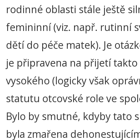
rodinné oblasti stále ještě si
femininní (viz. např. rutinní 
dětí do péče matek). Je otázk
je připravena na přijetí takto
vysokého (logicky však oprá
statutu otcovské role ve spol
Bylo by smutné, kdyby tato 
byla zmařena dehonestující