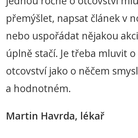
jednou ročně o otcovství mlu
přemýšlet, napsat článek v 
nebo uspořádat nějakou akci
úplně stačí. Je třeba mluvit o
otcovství jako o něčem smy
a hodnotném.
Martin Havrda, lékař