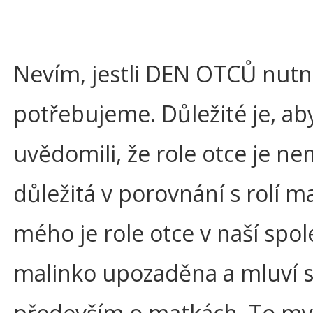
Nevím, jestli DEN OTCŮ nut
potřebujeme. Důležité je, aby
uvědomili, že role otce je n
důležitá v porovnání s rolí m
mého je role otce v naší spol
malinko upozaděna a mluví 
především o matkách. To my