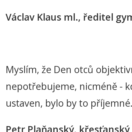
Václav Klaus ml., ředitel g
Myslím, že Den otců objekti
nepotřebujeme, nicméně - k
ustaven, bylo by to příjemné
Petr Plaňanský, křesťanský