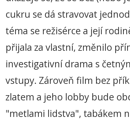
cukru se dá stravovat jednod
téma se režisérce a její rodi
přijala za vlastní, změnilo p
investigativní drama s četný
vstupy. Zároveň film bez přík
zlatem a jeho lobby bude obd
"metlami lidstva", tabákem 