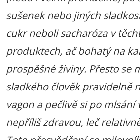
sušenek nebo jiných sladkostí.
cukr neboli sacharóza v těc
produktech, ač bohatý na ka
prospěšné živiny. Přesto se 
sladkého člověk pravidelně 
vagon a pečlivě si po mlsání v
nepříliš zdravou, leč relativ
Toto přesvědčení se milovn