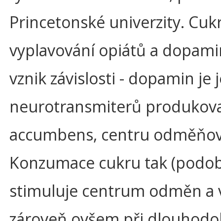
Princetonské univerzity. Cuk
vyplavování opiátů a dopamin
vznik závislosti - dopamin je 
neurotransmiterů produkovan
accumbens, centru odměňován
Konzumace cukru tak (podob
stimuluje centrum odměn a 
zároveň ovšem při dlouhod