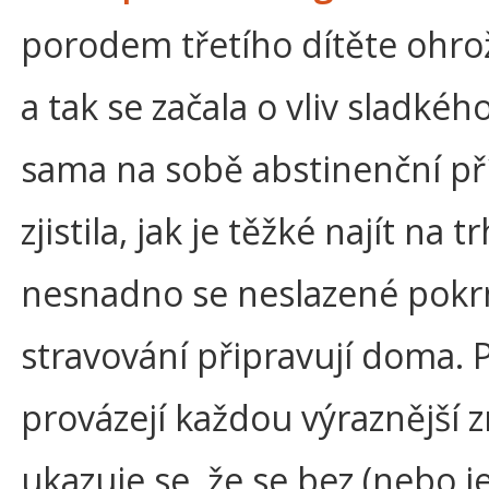
porodem třetího dítěte ohr
a tak se začala o vliv sladkého
sama na sobě abstinenční př
zjistila, jak je těžké najít na
nesnadno se neslazené pokr
stravování připravují doma. 
provázejí každou výraznější 
ukazuje se, že se bez (nebo