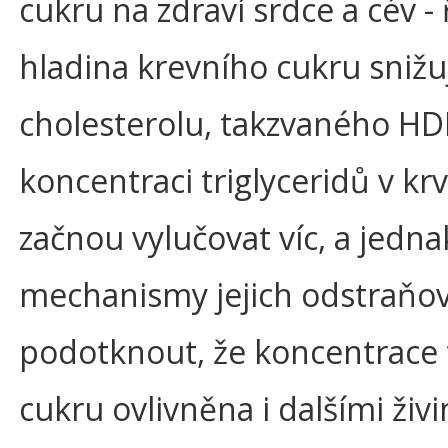
cukru na zdraví srdce a cév - 
hladina krevního cukru sniž
cholesterolu, takzvaného HD
koncentraci triglyceridů v krv
začnou vylučovat víc, a jedn
mechanismy jejich odstraňov
podotknout, že koncentrace t
cukru ovlivněna i dalšími ži