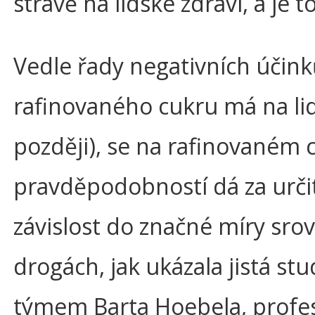
stravě na lidské zdraví, a je 
Vedle řady negativních účin
rafinovaného cukru má na lid
později), se na rafinovaném 
pravděpodobností dá za určit
závislost do značné míry srov
drogách, jak ukázala jistá s
týmem Barta Hoebela, profes