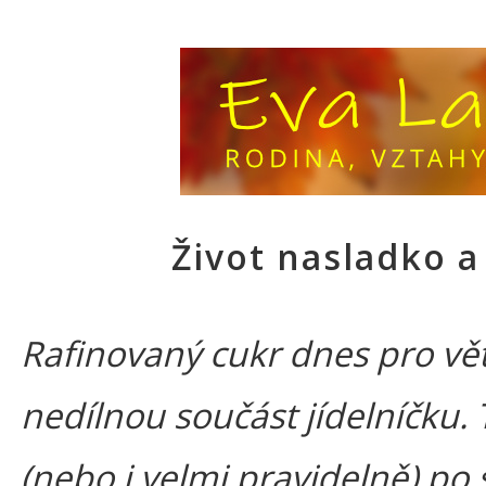
Život nasladko a 
Rafinovaný cukr dnes pro vět
nedílnou součást jídelníčku.
(nebo i velmi pravidelně) po