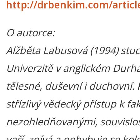
http://drbenkim.com/articl
O autorce:
Alžběta Labusová (1994) stu
Univerzitě v anglickém Durha
tělesné, duševní i duchovní. P
střízlivý vědecký přístup k f
nezohledňovanými, souvislos
vaří, zpívá a pohybuje se kol