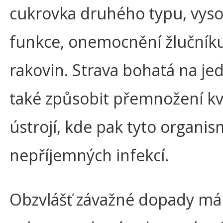
cukrovka druhého typu, vysok
funkce, onemocnění žlučníku,
rakovin. Strava bohatá na j
také způsobit přemnožení k
ústrojí, kde pak tyto organi
nepříjemných infekcí.
Obzvlášť závažné dopady má