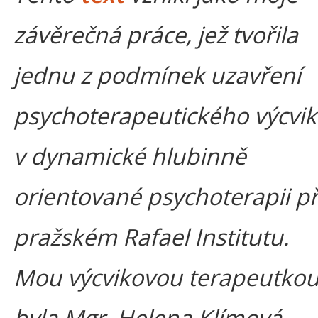
závěrečná práce, jež tvořila
jednu z podmínek uzavření
psychoterapeutického výcvi
v dynamické hlubinně
orientované psychoterapii př
pražském Rafael Institutu.
Mou výcvikovou terapeutko
byla Mgr. Helena Klímová,