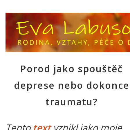
Porod jako spouštěč
deprese nebo dokonce
traumatu?
Tento
text
vznikl jako moje