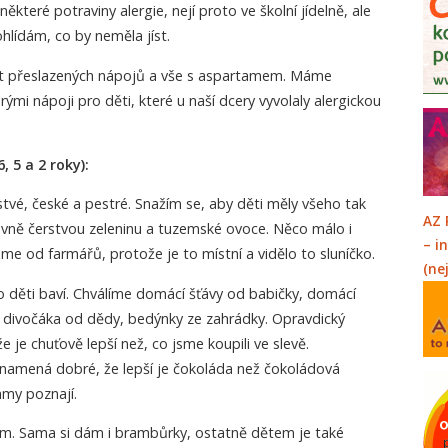
ěkteré potraviny alergie, nejí proto ve školní jídelně, ale
lídám, co by neměla jíst.
st přeslazených nápojů a vše s aspartamem. Máme
mi nápoji pro děti, které u naší dcery vyvolaly alergickou
, 5 a 2 roky):
tvé, české a pestré. Snažím se, aby děti měly všeho tak
AZ 
lavně čerstvou zeleninu a tuzemské ovoce. Něco málo i
– i
me od farmářů, protože je to místní a vidělo to sluníčko.
(ne
děti baví. Chválíme domácí šťávy od babičky, domácí
divočáka od dědy, bedýnky ze zahrádky. Opravdický
e je chuťově lepší než, co jsme koupili ve slevě.
znamená dobré, že lepší je čokoláda než čokoládová
amy poznají.
em. Sama si dám i brambůrky, ostatně dětem je také