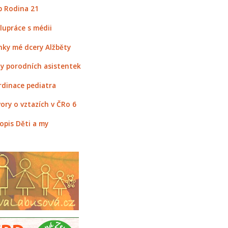
 Rodina 21
lupráce s médii
nky mé dcery Alžběty
y porodních asistentek
rdinace pediatra
ory o vztazích v ČRo 6
opis Děti a my