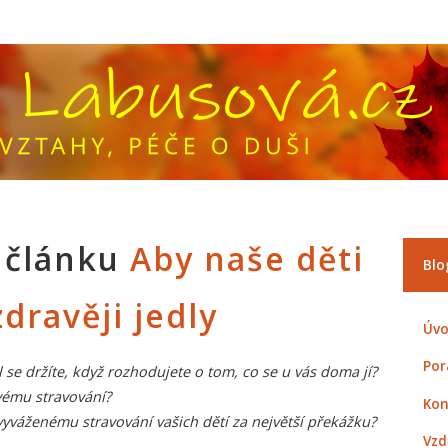
 článku
Aby naše děti
Blo
zdravěji jedly
Úvo
Por
 se držíte, když rozhodujete o tom, co se u vás doma jí?
avému stravování?
Kon
vyváženému stravování vašich dětí za největší překážku?
Vzd