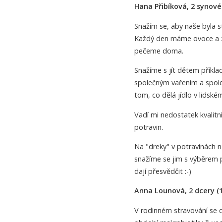
Hana Přibíková, 2 synové (
Snažím se, aby naše byla str
Každý den máme ovoce a ze
pečeme doma.
Snažíme s jít dětem příkla
společným vařením a spole
tom, co dělá jídlo v lidském
Vadí mi nedostatek kvalitn
potravin.
Na "dreky" v potravinách 
snažíme se jim s výběrem 
dají přesvědčit :-)
Anna Lounová, 2 dcery (14
V rodinném stravování se 