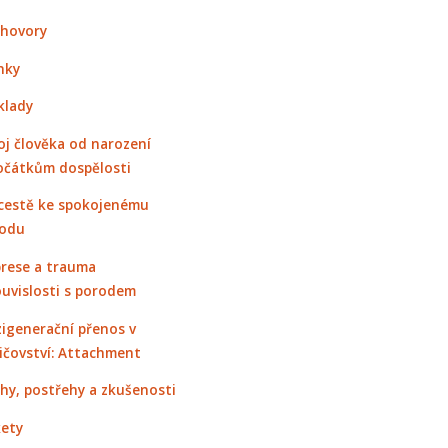
hovory
nky
klady
oj člověka od narození
očátkům dospělosti
cestě ke spokojenému
odu
rese a trauma
ouvislosti s porodem
igenerační přenos v
ičovství: Attachment
hy, postřehy a zkušenosti
ety