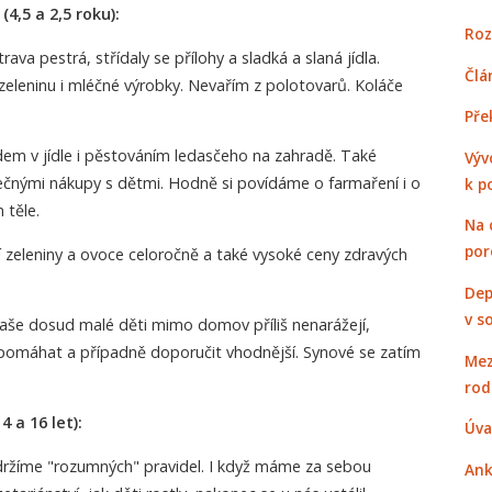
4,5 a 2,5 roku):
Roz
ava pestrá, střídaly se přílohy a sladká a slaná jídla.
Člá
leninu i mléčné výrobky. Nevařím z polotovarů. Koláče
Pře
dem v jídle i pěstováním ledasčeho na zahradě. Také
Výv
čnými nákupy s dětmi. Hodně si povídáme o farmaření i o
k p
 těle.
Na 
por
í zeleniny a ovoce celoročně a také vysoké ceny zdravých
Dep
v s
naše dosud malé děti mimo domov příliš nenarážejí,
pomáhat a případně doporučit vhodnější. Synové se zatím
Mez
rod
 a 16 let):
Úva
držíme "rozumných" pravidel. I když máme za sebou
Ank