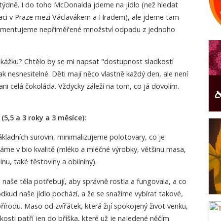
týdně. I do toho McDonalda jdeme na jídlo (než hledat
aci v Praze mezi Václavákem a Hradem), ale jdeme tam
okomentujeme nepřiměřené množství odpadu z jednoho
ekážku? Chtělo by se mi napsat "dostupnost sladkostí
ak nesnesitelné. Děti mají něco vlastně každý den, ale není
ani celá čokoláda. Vždycky záleží na tom, co já dovolím.
(5,5 a 3 roky a 3 měsíce):
ladních surovin, minimalizujeme polotovary, co je
me v bio kvalitě (mléko a mléčné výrobky, většinu masa,
u, také těstoviny a obilniny).
naše těla potřebují, aby správně rostla a fungovala, a co
dkud naše jídlo pochází, a že se snažíme vybírat takové,
přírodu. Maso od zvířátek, která žijí spokojený život venku,
dkosti patří jen do bříška, které už je najedené něčím