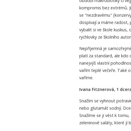
období makrobiotiky či vege
kompromis bez extrémů. Jí
se "nezdravému" (konzervy,
dospívají a máme radost, p
vybalit si ve škole kuskus,
rychlovky ze školního automa
Nepříjemná je samozřejmě 
platí za standard, ale kdo 
nanejvýš vlastní pohodlno
vařím teplé večeře. Také 
vaříme.
Ivana Fitznerová, 1 dcera 
Snažím se vyhnout potravi
nebo glutamát sodný. Dcera
Snažíme se ji vést k tomu,
zeleninové saláty, které jí 