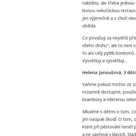
nabídnu, ale třeba jednou 
levnou nekuřáckou restaur
jen výjimečně a s chutí 
oběda.
Co považuji za největší př
všeho druhu", ale to není t
to ani celý pytlík bonbonů 
Vysvětluji a vysvětluji…
Helena Janoušová, 3 děti 
Vařime pokud možno ze zák
rozumně dostupné, používá
brambory a některou zelenin
Mluvíme s dětmi o tom, co 
jim naopak škodí. O tom, o
které při pěstování neničí 
a ne zavřená v klecích. Sla