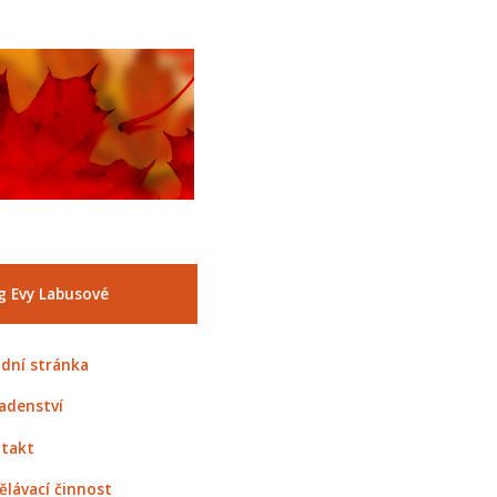
g Evy Labusové
dní stránka
adenství
takt
ělávací činnost