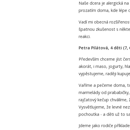
Naše dcera je alergická na n
prozatím doma, kde lépe oh
Vadí mi obecná rozšířeno
špatnou zkušenost s některý
reakci.
Petra Pilátová, 4 děti (7, 6
Především chceme jíst čers
akorát, i maso, jogurty, h
vypěstujeme, raději kupuje
Vaříme a pečeme doma, to 
marmelády od prababičky, 
rajčatový kečup chválíme, ž
Vysvětlujeme, že levné ne
pochoutka - a děti už to s
Jdeme jako rodiče příklad