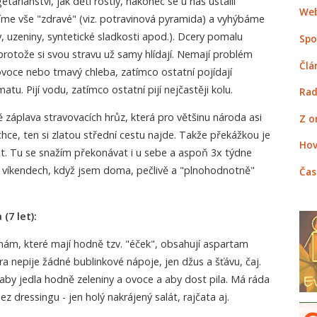
tariánství, jak děti rostly, nakonec se u nás ustálil
Web
me vše "zdravé" (viz. potravinová pyramida) a vyhýbáme
 uzeniny, syntetické sladkosti apod.). Dcery pomalu
Spo
rotože si svou stravu už samy hlídají. Nemají problém
Člá
 ovoce nebo tmavý chleba, zatímco ostatní pojídají
tu. Pijí vodu, zatímco ostatní pijí nejčastěji kolu.
Rad
záplava stravovacích hrůz, která pro většinu národa asi
Z o
chce, ten si zlatou střední cestu najde. Takže překážkou je
Hov
st. Tu se snažím překonávat i u sebe a aspoň 3x týdne
o víkendech, když jsem doma, pečlivě a "plnohodnotně"
Čas
(7 let):
nám, které mají hodně tzv. "éček", obsahují aspartam
 nepije žádné bublinkové nápoje, jen džus a šťávu, čaj.
 aby jedla hodně zeleniny a ovoce a aby dost pila. Má ráda
bez dressingu - jen holý nakrájený salát, rajčata aj.