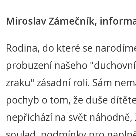
Miroslav Zámečník, informa
Rodina, do které se narodíme
probuzení našeho "duchovn
zraku" zásadní roli. Sám ne
pochyb o tom, že duše dítět
nepřichází na svět náhodně, 
soulad, podmínky pro napln