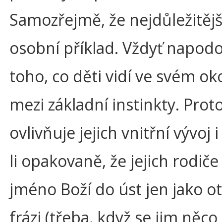
Samozřejmě, že nejdůležitější
osobní příklad. Vždyť napod
toho, co děti vidí ve svém oko
mezi základní instinkty. Prot
ovlivňuje jejich vnitřní vývoj i 
li opakovaně, že jejich rodič
jméno Boží do úst jen jako 
frázi (třeba, když se jim něco