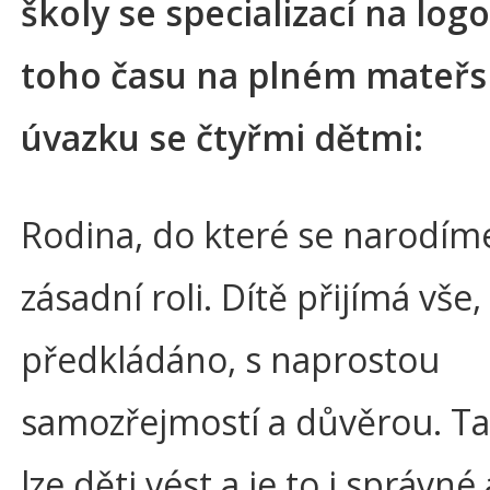
školy se specializací na logo
toho času na plném mateř
úvazku se čtyřmi dětmi:
Rodina, do které se narodíme
zásadní roli. Dítě přijímá vše
předkládáno, s naprostou
samozřejmostí a důvěrou. Ta
lze děti vést a je to i správné 