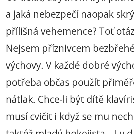
a jaká nebezpečí naopak skr
přílišná vehemence? Toť otáz
Nejsem příznivcem bezbřehé 
výchovy. V každé dobré vých
potřeba občas použít přimě
nátlak. Chce-li být dítě klavír
musí cvičit i když se mu nech
taktéž mladý hokejista… I v 