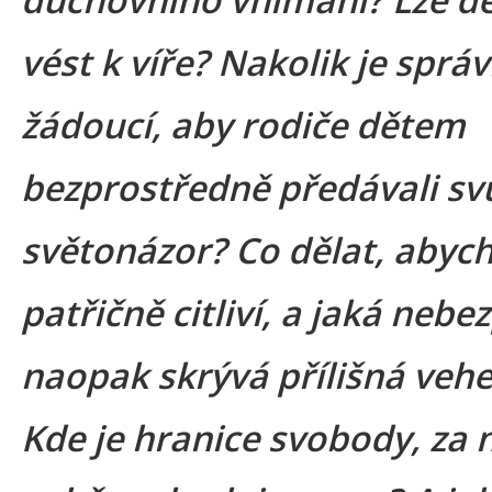
vést k víře? Nakolik je sprá
žádoucí, aby rodiče dětem
bezprostředně předávali svů
světonázor? Co dělat, abyc
patřičně citliví, a jaká nebe
naopak skrývá přílišná ve
Kde je hranice svobody, za n