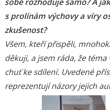
sobě rozhoduje samo? A ja
s prolínám výchovy a víry o
zkušenost?
Všem, kteří přispěli, mnohok
děkuji, a jsem ráda, že téma
chuť ke sdílení. Uvedené pří
reprezentují názory jejich au