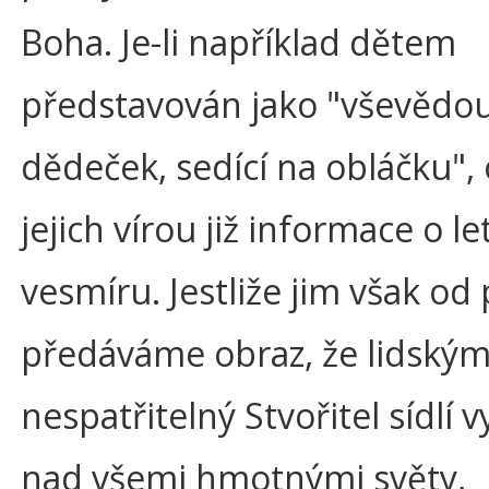
Boha. Je-li například dětem
představován jako "vševědou
dědeček, sedící na obláčku",
jejich vírou již informace o l
vesmíru. Jestliže jim však od
předáváme obraz, že lidský
nespatřitelný Stvořitel sídlí 
nad všemi hmotnými světy,