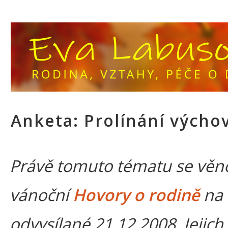
Anketa: Prolínání výchov
Právě tomuto tématu se věn
vánoční
Hovory o rodině
na 
odvysílané 21.12.2008. Jejich