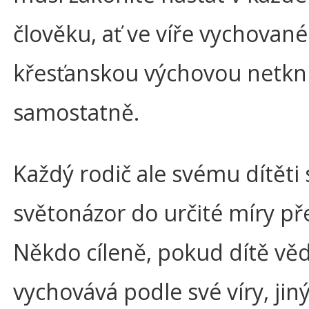
člověku, ať ve víře vychovan
křesťanskou výchovou netk
samostatně.
Každý rodič ale svému dítěti 
světonázor do určité míry př
Někdo cíleně, pokud dítě v
vychovává podle své víry, jin