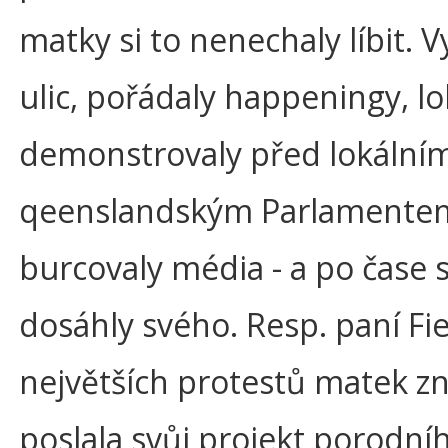
matky si to nenechaly líbit. V
ulic, pořádaly happeningy, lo
demonstrovaly před lokální
qeenslandským Parlamente
burcovaly média - a po čase 
dosáhly svého. Resp. paní Fi
největších protestů matek z
poslala svůj projekt porodní