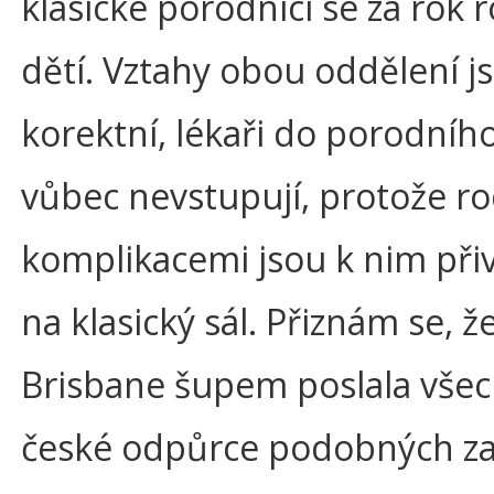
klasické porodnici se za rok 
dětí. Vztahy obou oddělení j
korektní, lékaři do porodníh
vůbec nevstupují, protože ro
komplikacemi jsou k nim při
na klasický sál. Přiznám se, 
Brisbane šupem poslala vše
české odpůrce podobných zař