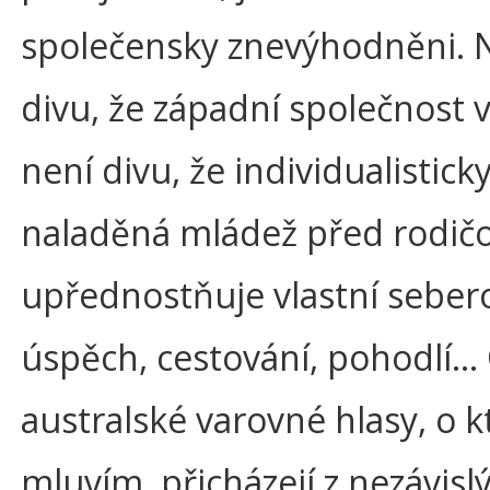
společensky znevýhodněni. 
divu, že západní společnost 
není divu, že individualistick
naladěná mládež před rodič
upřednostňuje vlastní sebero
úspěch, cestování, pohodlí…
australské varovné hlasy, o k
mluvím, přicházejí z nezávisl