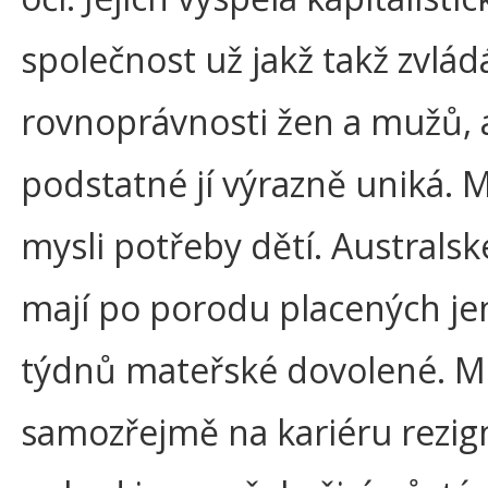
společnost už jakž takž zvlád
rovnoprávnosti žen a mužů, a
podstatné jí výrazně uniká.
mysli potřeby dětí. Australsk
mají po porodu placených je
týdnů mateřské dovolené. 
samozřejmě na kariéru rezign