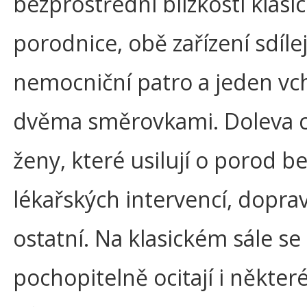
bezprostřední blízkosti klasi
porodnice, obě zařízení sdíle
nemocniční patro a jeden vc
dvěma směrovkami. Doleva 
ženy, které usilují o porod b
lékařských intervencí, doprav
ostatní. Na klasickém sále se
pochopitelně ocitají i někter