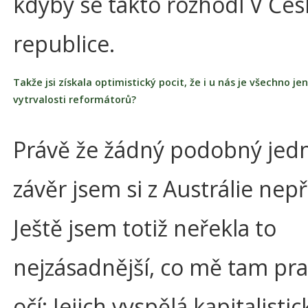
kdyby se takto rozhodl V Čes
republice.
Takže jsi získala optimistický pocit, že i u nás je všechno j
vytrvalosti reformátorů?
Právě že žádný podobný jed
závěr jsem si z Austrálie nepř
Ještě jsem totiž neřekla to
nejzásadnější, co mě tam pra
očí: Jejich vyspělá kapitalistic