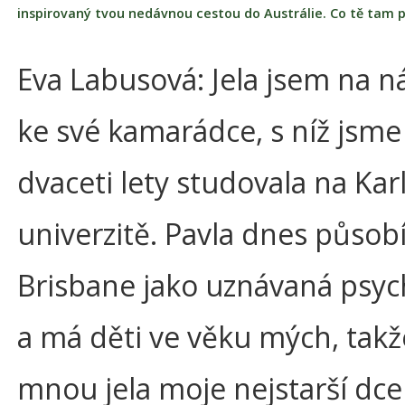
inspirovaný tvou nedávnou cestou do Austrálie. Co tě tam p
Eva Labusová: Jela jsem na n
ke své kamarádce, s níž jsme
dvaceti lety studovala na Kar
univerzitě. Pavla dnes působí
Brisbane jako uznávaná psyc
a má děti ve věku mých, takž
mnou jela moje nejstarší dce