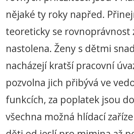
nějaké ty roky napřed. Přin
teoreticky se rovnoprávnost 
nastolena. Ženy s dětmi sna
nacházejí kratší pracovní úva
pozvolna jich přibývá ve ved
funkcích, za poplatek jsou d
všechna možná hlídací zaříze
děti od jeslí pro mimina až p