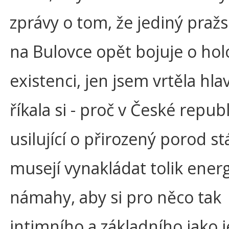
zprávy o tom, že jediný praž
na Bulovce opět bojuje o ho
existenci, jen jsem vrtěla hla
říkala si - proč v České repub
usilující o přirozený porod st
musejí vynakládat tolik energ
námahy, aby si pro něco tak
intimního a základního jako 