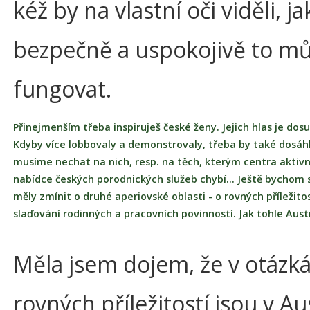
kéž by na vlastní oči viděli, j
bezpečně a uspokojivě to m
fungovat.
Přinejmenším třeba inspiruješ české ženy. Jejich hlas je dos
Kdyby více lobbovaly a demonstrovaly, třeba by také dosáhl
musíme nechat na nich, resp. na těch, kterým centra aktiv
nabídce českých porodnických služeb chybí… Ještě bychom 
měly zmínit o druhé aperiovské oblasti - o rovných příležito
slaďování rodinných a pracovních povinností. Jak tohle Austr
Měla jsem dojem, že v otázk
rovných příležitostí jsou v Aus