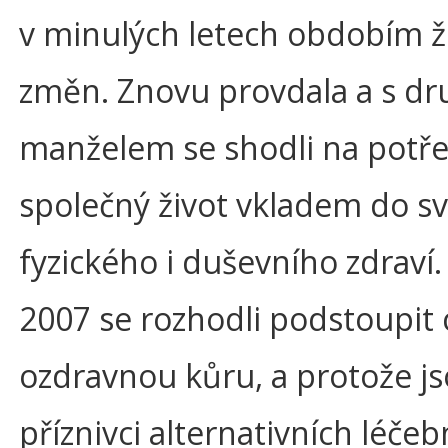
v minulých letech obdobím ž
změn. Znovu provdala a s d
manželem se shodli na potře
společný život vkladem do s
fyzického i duševního zdraví.
2007 se rozhodli podstoupit 
ozdravnou kůru, a protože j
příznivci alternativních léče