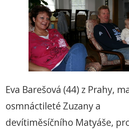
Eva Barešová (44) z Prahy, m
osmnáctileté Zuzany a
devítiměsíčního Matyáše, pr