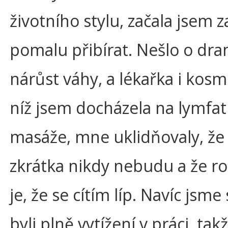
životního stylu, začala jsem z
pomalu přibírat. Nešlo o dra
nárůst váhy, a lékařka i kosm
níž jsem docházela na lymfat
masáže, mne uklidňovaly, ž
zkrátka nikdy nebudu a že ro
je, že se cítím líp. Navíc js
byli plně vytížení v práci, ta