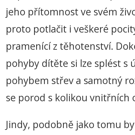
jeho přítomnost ve svém živ
proto potlačit i veškeré pocit
pramenící z těhotenství. Dok
pohyby dítěte si lze splést s
pohybem střev a samotný roz
se porod s kolikou vnitřních
Jindy, podobně jako tomu by