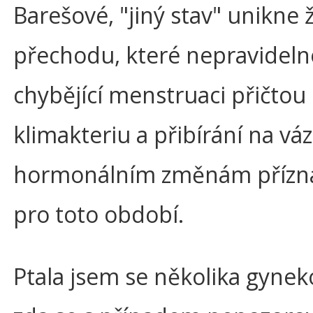
Barešové, "jiný stav" unikne
přechodu, které nepravidel
chybějící menstruaci přičtou
klimakteriu a přibírání na vá
hormonálním změnám příz
pro toto období.
Ptala jsem se několika gynek