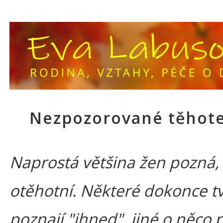
Nezpozorované těhote
Naprostá většina žen pozná,
otěhotní. Některé dokonce tvr
poznají "ihned", jiné o něco p