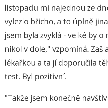
listopadu mi najednou ze dn
vylezlo břicho, a to úplně jin
jsem byla zvyklá - velké bylo
nikoliv dole," vzpomíná. Zašl
lékařkou a ta jí doporučila t
test. Byl pozitivní.
"Takže jsem konečně navštívi