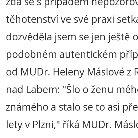
zda se s případem nepozor
těhotenství ve své praxi setka
dozvěděla jsem se jen ještě
podobném autentickém přípa
od MUDr. Heleny Máslové z 
nad Labem: "Šlo o ženu méh
známého a stalo se to asi př
lety v Plzni," říká MUDr. Másl