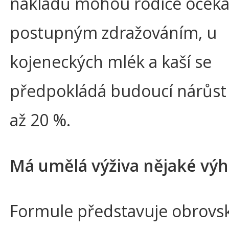
nákladů mohou rodiče očeká
postupným zdražováním, u
kojeneckých mlék a kaší se
předpokládá budoucí nárůst 
až 20 %.
Má umělá výživa nějaké vý
Formule představuje obrovs