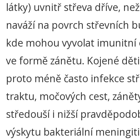
látky) uvnitř střeva dříve, než
naváží na povrch střevních b
kde mohou vyvolat imunitní
ve formě zánětu. Kojené děti
proto méně často infekce st
traktu, močových cest, zánět
středouší i nižší pravděpod
výskytu bakteriální meningiti