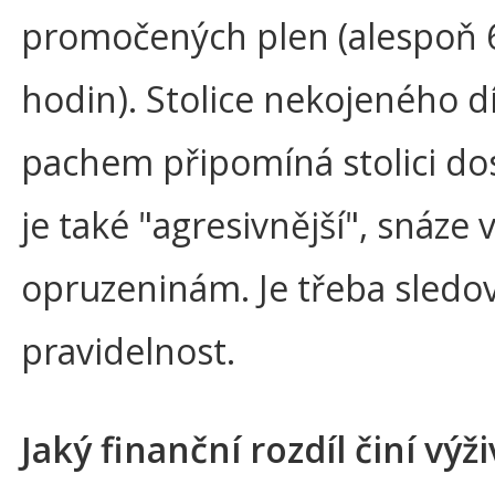
promočených plen (alespoň 6
hodin). Stolice nekojeného d
pachem připomíná stolici do
je také "agresivnější", snáze 
opruzeninám. Je třeba sledova
pravidelnost.
Jaký finanční rozdíl činí výž