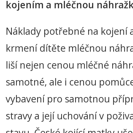
kojením a mléčnou náhraž
Náklady potřebné na kojení 
krmení dítěte mléčnou náhr
liší nejen cenou mléčné náh
samotné, ale i cenou pomůc
vybavení pro samotnou příp
stravy a její uchování v poži
stavu. České kojící matky uše