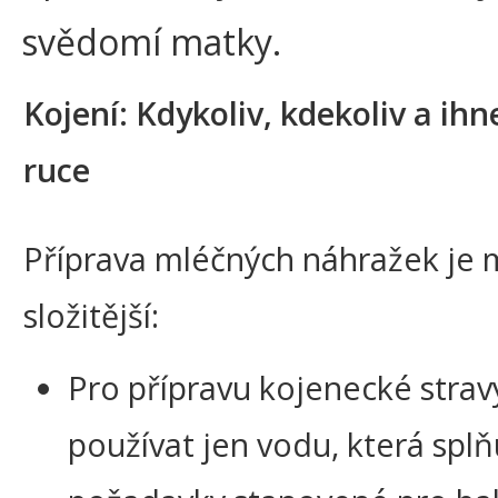
svědomí matky.
Kojení: Kdykoliv, kdekoliv a ihn
ruce
Příprava mléčných náhražek j
složitější:
Pro přípravu kojenecké stravy
používat jen vodu, která splň