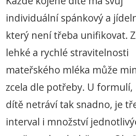
Každé kojené dítě má svůj
individuální spánkový a jídel
který není třeba unifikovat.
lehké a rychlé stravitelnosti
mateřského mléka může mim
zcela dle potřeby. U formulí,
dítě netráví tak snadno, je t
interval i množství jednotliv