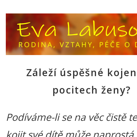
Záleží úspěšné kojen
pocitech ženy?
Podíváme-li se na věc čistě t
kojit své dítě může naprostá 