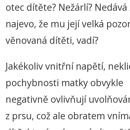
otec dítěte? Nežárlí? Nedává
najevo, že mu její velká pozo
věnovaná dítěti, vadí?
Jakékoliv vnitřní napětí, nekl
pochybnosti matky obvykle
negativně ovlivňují uvolňová
z prsu, což ale obratem vním