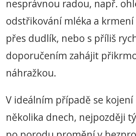
nesprávnou radou, např. oh
odstřikování mléka a krmení 
přes dudlík, nebo s příliš ry
doporučením zahájit přikrm
náhražkou.
V ideálním případě se kojení
několika dnech, nejpozději 
po porodu promění v bezpr