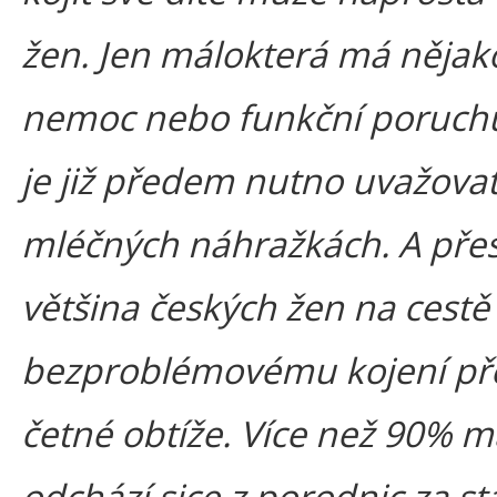
žen. Jen málokterá má nějak
nemoc nebo funkční poruchu
je již předem nutno uvažovat
mléčných náhražkách. A pře
většina českých žen na cestě
bezproblémovému kojení př
četné obtíže. Více než 90% m
odchází sice z porodnic za st