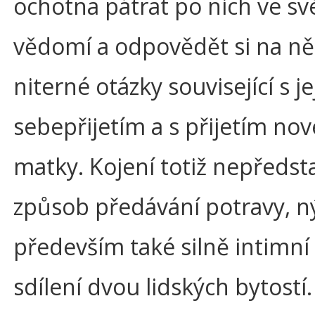
ochotna pátrat po nich ve s
vědomí a odpovědět si na ně
niterné otázky související s j
sebepřijetím a s přijetím nov
matky. Kojení totiž nepředst
způsob předávání potravy, n
především také silně intimn
sdílení dvou lidských bytostí.