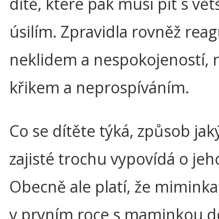
dítě, které pak musí pít s vě
úsilím. Zpravidla rovněž reag
neklidem a nespokojeností, r
křikem a neprospíváním.
Co se dítěte týká, způsob jak
zajisté trochu vypovídá o jeh
Obecně ale platí, že miminka
v prvním roce s maminkou d