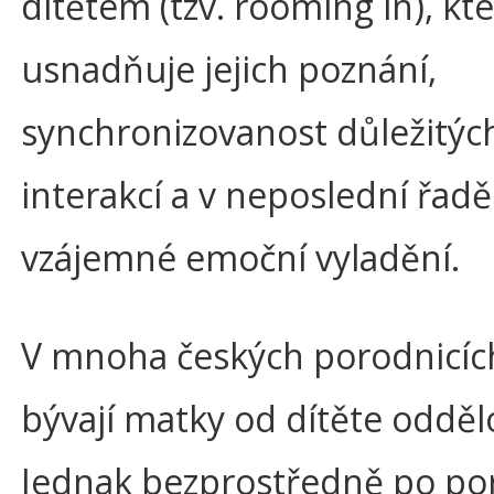
dítětem (tzv. rooming in), kt
usnadňuje jejich poznání,
synchronizovanost důležitýc
interakcí a v neposlední řadě
vzájemné emoční vyladění.
V mnoha českých porodnicíc
bývají matky od dítěte odděl
Jednak bezprostředně po po