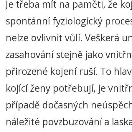
Je třeba mít na paměti, že koj
spontánní fyziologický proces
nelze ovlivnit vůlí. Veškerá 
zasahování stejně jako vnitřn
přirozené kojení ruší. To hlav
kojící ženy potřebují, je vnitřn
případě dočasných neúspěc
náležité povzbuzování a lask