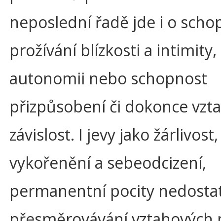
neposlední řadě jde i o scho
prožívání blízkosti a intimity,
autonomii nebo schopnost
přizpůsobení či dokonce vzt
závislost. I jevy jako žárlivost
vykořenění a sebeodcizení,
permanentní pocity nedosta
přesměrovávání vztahových 