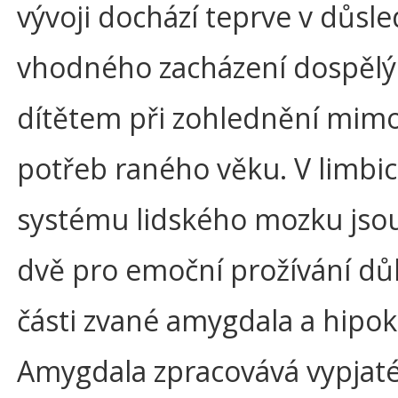
vývoji dochází teprve v důsl
vhodného zacházení dospělý
dítětem při zohlednění mim
potřeb raného věku. V limb
systému lidského mozku jsou
dvě pro emoční prožívání důl
části zvané amygdala a hipo
Amygdala zpracovává vypjat