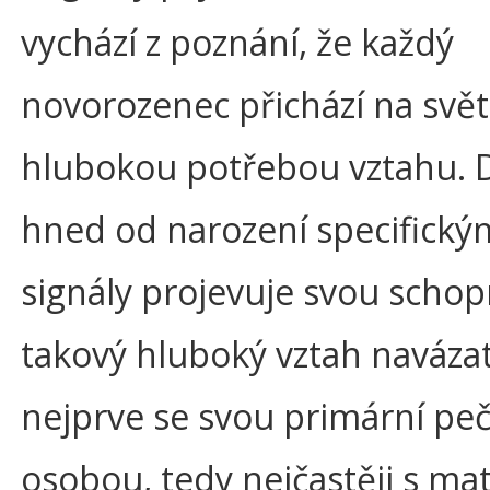
vychází z poznání, že každý
novorozenec přichází na svět
hlubokou potřebou vztahu. D
hned od narození specifický
signály projevuje svou scho
takový hluboký vztah navázat
nejprve se svou primární peč
osobou, tedy nejčastěji s ma