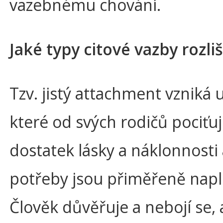
vazebnému chování.
Jaké typy citové vazby rozl
Tzv. jistý attachment vzniká u
které od svých rodičů pociťu
dostatek lásky a náklonnosti 
potřeby jsou přiměřeně nap
Člověk důvěřuje a nebojí se, 