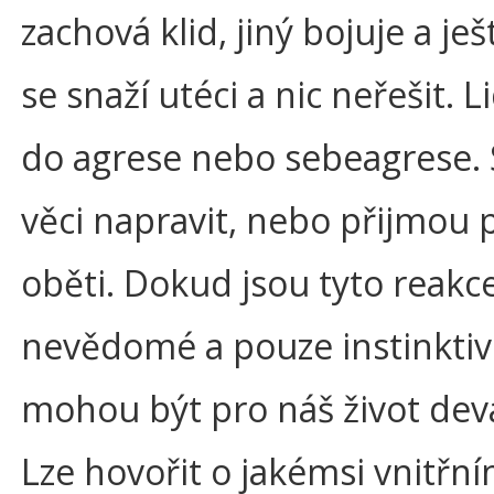
zachová klid, jiný bojuje a ješ
se snaží utéci a nic neřešit. L
do agrese nebo sebeagrese. 
věci napravit, nebo přijmou p
oběti. Dokud jsou tyto reakc
nevědomé a pouze instinktiv
mohou být pro náš život deva
Lze hovořit o jakémsi vnitřn