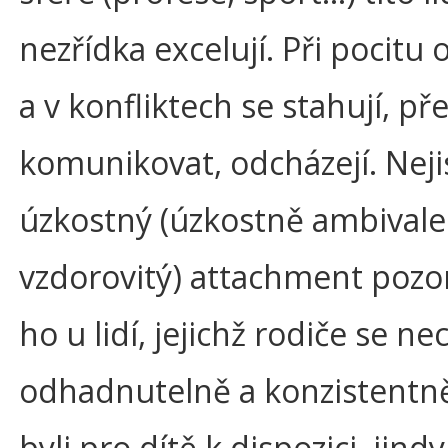
nezřídka excelují. Při pocitu
a v konfliktech se stahují, pře
komunikovat, odcházejí. Neji
úzkostný (úzkostně ambivale
vzdorovitý) attachment poz
ho u lidí, jejichž rodiče se ne
odhadnutelně a konzistentn
byli pro dítě k dispozici, jind