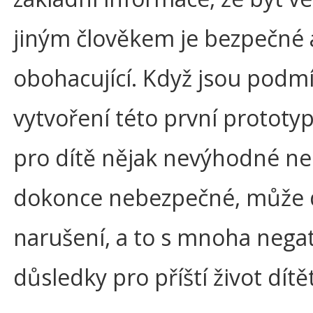
jiným člověkem je bezpečné 
obohacující. Když jsou podm
vytvoření této první prototy
pro dítě nějak nevýhodné n
dokonce nebezpečné, může d
narušení, a to s mnoha nega
důsledky pro příští život dítě