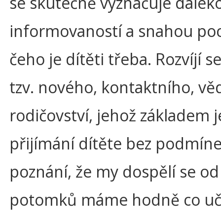
se skutečně vyznačuje daleko
informovaností a snahou poc
čeho je dítěti třeba. Rozvíjí s
tzv. nového, kontaktního, 
rodičovství, jehož základem j
přijímání dítěte bez podmíne
poznání, že my dospělí se od
potomků máme hodně co učit