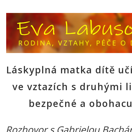
Láskyplná matka dítě učí
ve vztazích s druhými l
bezpečné a obohacuj
Rozhovor s Gabrielou Bachá