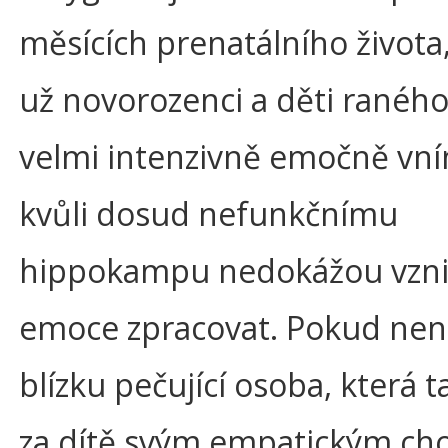
měsících prenatálního života
už novorozenci a děti ranéh
velmi intenzivně emočně vní
kvůli dosud nefunkčnímu
hippokampu nedokážou vzni
emoce zpracovat. Pokud nen
blízku pečující osoba, která t
za dítě svým empatickým ch