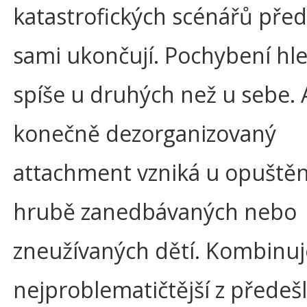
katastrofických scénářů pře
sami ukončují. Pochybení hle
spíše u druhých než u sebe. 
konečně dezorganizovaný
attachment vzniká u opuštěn
hrubě zanedbávaných nebo
zneužívaných dětí. Kombinuj
nejproblematičtější z předeš