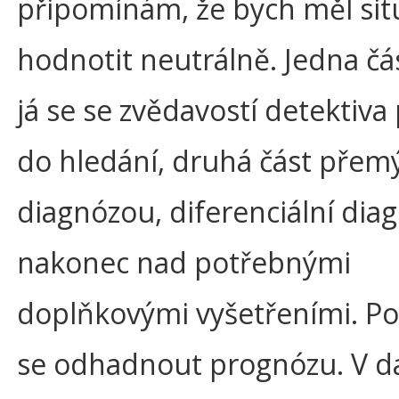
připomínám, že bych měl sit
hodnotit neutrálně. Jedna č
já se se zvědavostí detektiva
do hledání, druhá část přemý
diagnózou, diferenciální dia
nakonec nad potřebnými
doplňkovými vyšetřeními. P
se odhadnout prognózu. V d