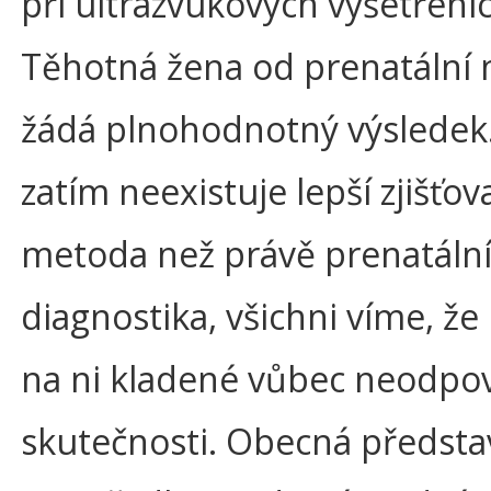
při ultrazvukových vyšetření
Těhotná žena od prenatální 
žádá plnohodnotný výsledek.
zatím neexistuje lepší zjišťov
metoda než právě prenatáln
diagnostika, všichni víme, že
na ni kladené vůbec neodpov
skutečnosti. Obecná předsta