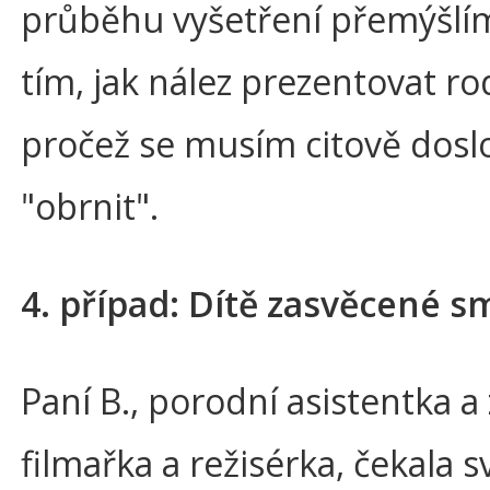
průběhu vyšetření přemýšlí
tím, jak nález prezentovat r
pročež se musím citově dosl
"obrnit".
4. případ: Dítě zasvěcené s
Paní B., porodní asistentka a
filmařka a režisérka, čekala s