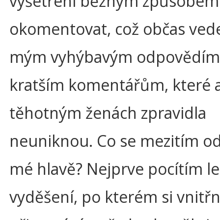
vyšetření běžným způsobem
okomentovat, což občas vede
mým vyhýbavým odpovědím 
kratším komentářům, které 
těhotným ženách zpravidla
neuniknou. Co se mezitím o
mé hlavě? Nejprve pocítím l
vyděšení, po kterém si vnitř