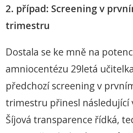
2. případ: Screening v prvn
trimestru
Dostala se ke mně na potenci
amniocentézu 29letá učitelka,
předchozí screening v první
trimestru přinesl následující
Šíjová transparence řídká, te