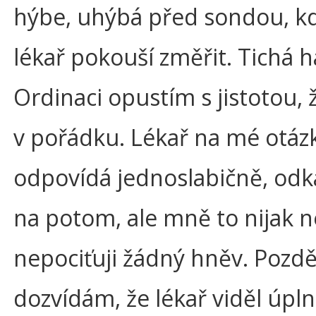
hýbe, uhýbá před sondou, kd
lékař pokouší změřit. Tichá 
Ordinaci opustím s jistotou, ž
v pořádku. Lékař na mé otáz
odpovídá jednoslabičně, od
na potom, ale mně to nijak n
nepociťuji žádný hněv. Pozděj
dozvídám, že lékař viděl úpln