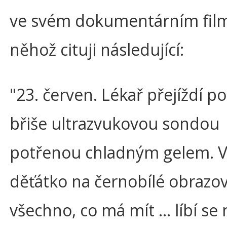
ve svém dokumentárním film
něhož cituji následující:
"23. červen. Lékař přejíždí 
břiše ultrazvukovou sondou
potřenou chladným gelem. 
děťátko na černobílé obrazo
všechno, co má mít ... líbí se 