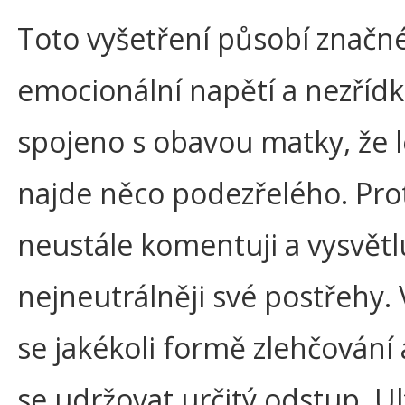
Toto vyšetření působí značn
emocionální napětí a nezřídk
spojeno s obavou matky, že 
najde něco podezřelého. Pro
neustále komentuji a vysvětlu
nejneutrálněji své postřehy
se jakékoli formě zlehčování
se udržovat určitý odstup. U