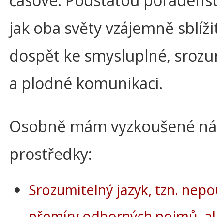
časové. Podstatou poradenstv
jak oba světy vzájemně sblížit
dospět ke smysluplné, srozu
a plodné komunikaci.
Osobně mám vyzkoušené nás
prostředky:
Srozumitelný jazyk, tzn. nepo
přemíry odborných pojmů, al