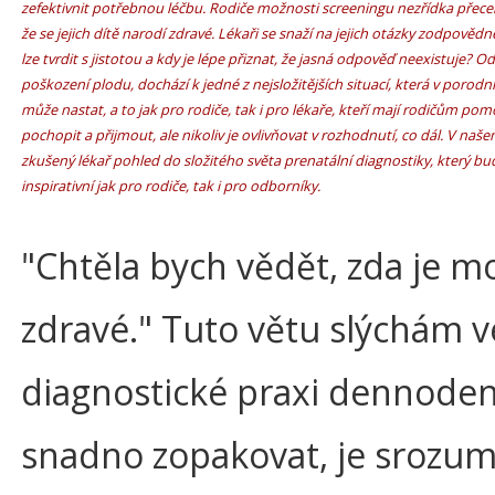
zefektivnit potřebnou léčbu. Rodiče možnosti screeningu nezřídka přeceňuj
že se jejich dítě narodí zdravé. Lékaři se snaží na jejich otázky zodpověd
lze tvrdit s jistotou a kdy je lépe přiznat, že jasná odpověď neexistuje? Od
poškození plodu, dochází k jedné z nejsložitějších situací, která v porodnic
může nastat, a to jak pro rodiče, tak i pro lékaře, kteří mají rodičům pom
pochopit a přijmout, ale nikoliv je ovlivňovat v rozhodnutí, co dál. V naš
zkušený lékař pohled do složitého světa prenatální diagnostiky, který b
inspirativní jak pro rodiče, tak i pro odborníky.
"Chtěla bych vědět, zda je mo
zdravé." Tuto větu slýchám v
diagnostické praxi dennodenn
snadno zopakovat, je srozum