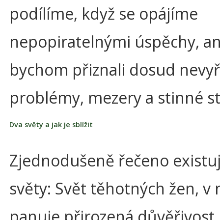
podílíme, když se opájíme
nepopiratelnými úspěchy, an
bychom přiznali dosud nevy
problémy, mezery a stinné s
Dva světy a jak je sblížit
Zjednodušeně řečeno existuj
světy: Svět těhotných žen, v
panuje přirozená důvěřivost, 