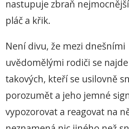
nastupuje zbraň nejmocnější
pláč a křik.
Není divu, že mezi dnešními
uvědomělými rodiči se najd
takových, kteří se usilovně sn
porozumět a jeho jemné sign
vypozorovat a reagovat na ně
neznamená nic jiného než s