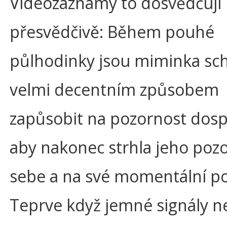
Videozáznamy to dosvědčují
přesvědčivě: Během pouhé
půlhodinky jsou miminka sc
velmi decentním způsobem
zapůsobit na pozornost dosp
aby nakonec strhla jeho poz
sebe a na své momentální po
Teprve když jemné signály n