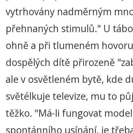
vytrhovány nadměrným mno
přehnaných stimulů." U táb
ohně a při tlumeném hovor
dospělých dítě přirozeně "za
ale v osvětleném bytě, kde d
světélkuje televize, mu to pů
těžko. "Má-li fungovat model
spontánního usínání, je třeba