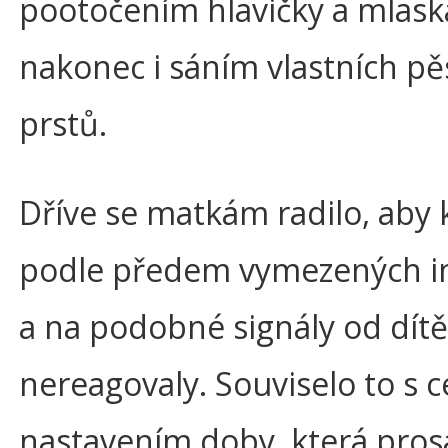
pootočením hlavičky a mlas
nakonec i sáním vlastních pěs
prstů.
Dříve se matkám radilo, aby 
podle předem vymezených in
a na podobné signály od dítě
nereagovaly. Souviselo to s 
nastavením doby, která pros