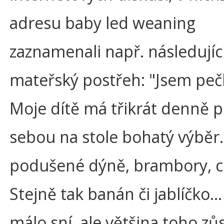
adresu baby led weaning
zaznamenali např. následujíc
mateřský postřeh: "Jsem pečl
Moje dítě má třikrát denně 
sebou na stole bohatý výběr.
podušené dýně, brambory, 
Stejně tak banán či jablíčko
málo sní, ale většina toho zů