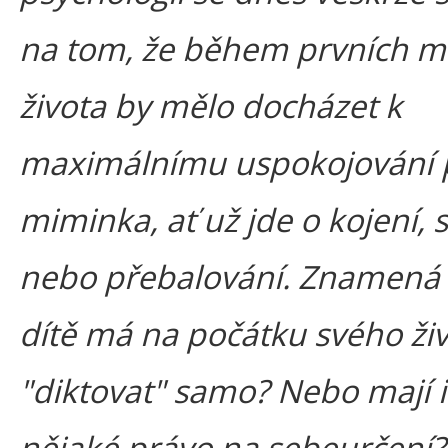
na tom, že během prvních m
života by mělo docházet k
maximálnímu uspokojování 
miminka, ať už jde o kojení,
nebo přebalování. Znamená t
dítě má na počátku svého živ
"diktovat" samo? Nebo mají i
nějaké právo na sebeurčení?