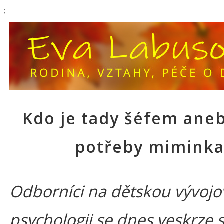
;
Kdo je tady šéfem aneb
potřeby mimink
Odborníci na dětskou vývoj
psychologii se dnes veskrze 