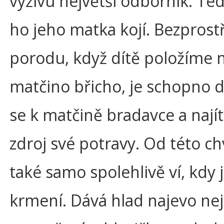
výživu největší odborník. Te
ho jeho matka kojí. Bezpros
porodu, když dítě položíme 
matčino břicho, je schopno d
se k matčině bradavce a nají
zdroj své potravy. Od této ch
také samo spolehlivě ví, kdy 
krmení. Dává hlad najevo ne