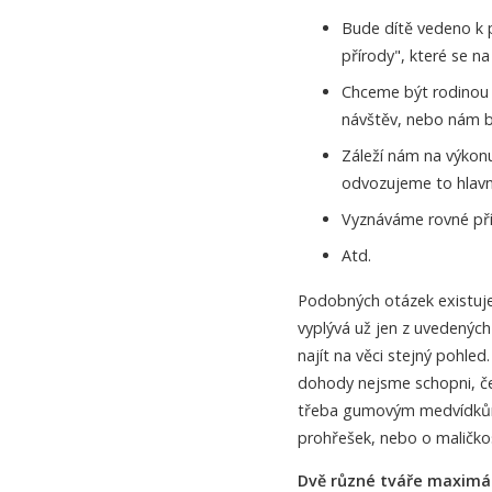
Bude dítě vedeno k p
přírody", které se na
Chceme být rodinou
návštěv, nebo nám b
Záleží nám na výkon
odvozujeme to hlavní 
Vyznáváme rovné příl
Atd.
Podobných otázek existuje b
vyplývá už jen z uvedenýc
najít na věci stejný pohle
dohody nejsme schopni, če
třeba gumovým medvídkům: D
prohřešek, nebo o maličkos
Dvě různé tváře maximál