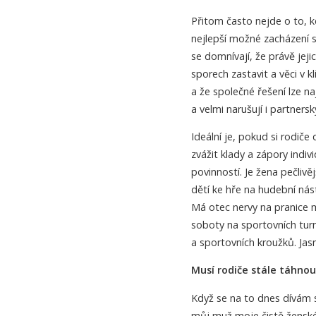
Přitom často nejde o to, k
nejlepší možné zacházení s
se domnívají, že právě jeji
sporech zastavit a věci v kl
a že společné řešení lze na
a velmi narušují i partners
Ideální je, pokud si rodiče
zvážit klady a zápory indi
povinností. Je žena pečlivěj
dětí ke hře na hudební nás
Má otec nervy na pranice m
soboty na sportovních tur
a sportovních kroužků. Ja
Musí rodiče stále táhnou
Když se na to dnes dívám s
můj muž moje čistě ženské