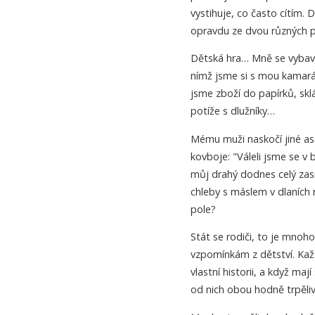
vystihuje, co často cítím.
opravdu ze dvou různých p
Dětská hra… Mně se vybav
nímž jsme si s mou kamará
jsme zboží do papírků, sklá
potíže s dlužníky…
Mému muži naskočí jiné aso
kovboje: "Váleli jsme se v b
můj drahý dodnes celý zasn
chleby s máslem v dlaních mě
pole?
Stát se rodiči, to je mno
vzpomínkám z dětství. Kaž
vlastní historii, a když ma
od nich obou hodně trpěliv