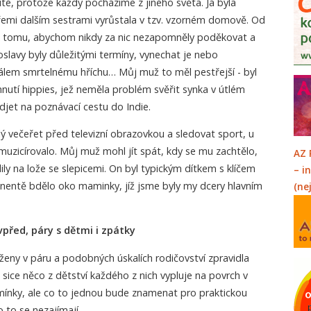
ité, protože každý pocházíme z jiného světa. Já byla
třemi dalším sestrami vyrůstala v tzv. vzorném domově. Od
k tomu, abychom nikdy za nic nezapomněly poděkovat a
oslavy byly důležitými termíny, vynechat je nebo
lem smrtelnému hříchu… Můj muž to měl pestřejší - byl
hnutí hippies, jež neměla problém svěřit synka v útlém
jet na poznávací cestu do Indie.
lý večeřet před televizní obrazovkou a sledovat sport, u
 muzicírovalo. Můj muž mohl jít spát, kdy se mu zachtělo,
AZ 
ly na lože se slepicemi. On byl typickým dítkem s klíčem
– i
entě bdělo oko maminky, jíž jsme byly my dcery hlavním
(ne
vpřed, páry s dětmi i zpátky
 ženy v páru a podobných úskalích rodičovství zpravidla
sice něco z dětství každého z nich vypluje na povrch v
ínky, ale co to jednou bude znamenat pro praktickou
 to se nezajímají.