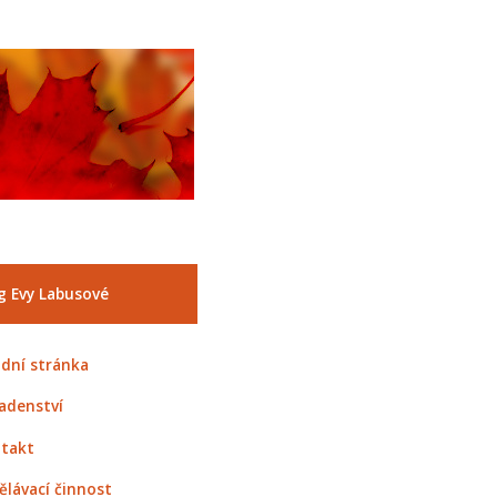
g Evy Labusové
dní stránka
adenství
takt
ělávací činnost