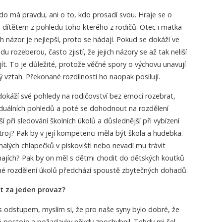
do má pravdu, ani o to, kdo prosadí svou. Hraje se o
 dítětem z pohledu toho kterého z rodičů. Otec i matka
ch názor je nejlepší, proto se hádají. Pokud se dokáží ve
idu rozeberou, často zjistí, že jejich názory se až tak neliší
jít. To je důležité, protože věčné spory o výchovu unavují
ký vztah. Překonané rozdílnosti ho naopak posilují.
 dokáží své pohledy na rodičovství bez emocí rozebrat,
viduálních pohledů a poté se dohodnout na rozdělení
ší při sledování školních úkolů a důslednější při vybízení
troj? Pak by v její kompetenci měla být škola a hudebka.
alých chlapečků v pískovišti nebo nevadí mu trávit
najích? Pak by on měl s dětmi chodit do dětských koutků
sné rozdělení úkolů předchází spoustě zbytečných dohadů.
t za jeden provaz?
 odstupem, myslím si, že pro naše syny bylo dobré, že
 postoje a požadavky někdy zpochybnil. Tehdy mi šel