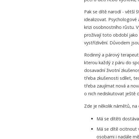
Pak se dítě narodí - větší š
idealizovat. Psychologové a
krizi osobnostního růstu. 
prožívají toto období jak
vystřízlivění. Důvodem jso
Rodinný a párový terapeut 
kterou každý z páru do spo
dosavadní životní zkušenos
třeba zkušenosti sdílet, te
třeba zaujímat nová a nová
o nich nediskutovat ještě d
Zde je několik námětů, na
Má se dítěti dostáva
Má se dítě ocitnout 
osobami i nadále měl