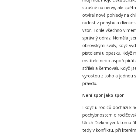
strašně na nervy, ale zpětn
otvíral nové pohledy na chl
radost z pohybu a divokosti
vzor. Tohle všechno v mém
správný odraz. Neměla jsem
obrovskými svaly, když vydr
pistolemi u opasku. Když m
mstitele nebo aspoň piráta
stříleli a šermovali. Když j
vyrostou z toho a jednou si
pravdu.
Není spor jako spor
I když u rodičů dochází k
pochybnostem o rodičovské
Ulrich Diekmeyer k tomu řík
tedy v konfliktu, při které