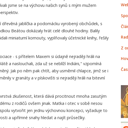
Web
 Dívali jsme se na výchovu našich synů s mým mužem
erspektiv.
Spo
í dřevěná jablíčka a podomácku vyrobený obchůdek, s
Člá
dkou Beátou dokázaly hrát celé dlouhé hodiny. Balily
Rad
dali miniaturní kornouty, vyplňovaly účetnické knihy, řešily
Z o
ciace - s přítelem Maxem si údajně nejraději hráli na
Hov
látě a naslouchali, zda už se neblíží Indiáni," vzpomíná
Čas
ěný. Jak po něm pak chtít, aby usměrnil chlapce, jimž se i
nily v granáty a v pískovišti si nejraději hráli na bitevní
hovrstvá zkušenost, která dává procitnout mnoha zasutým
dému z rodičů ovšem jinak. Matka i otec v sobě nesou
jí spolu vytvořit jen jednu výchovnou koncepci, vyžaduje to
osti a upřímné snahy hledat a najít průsečíky.