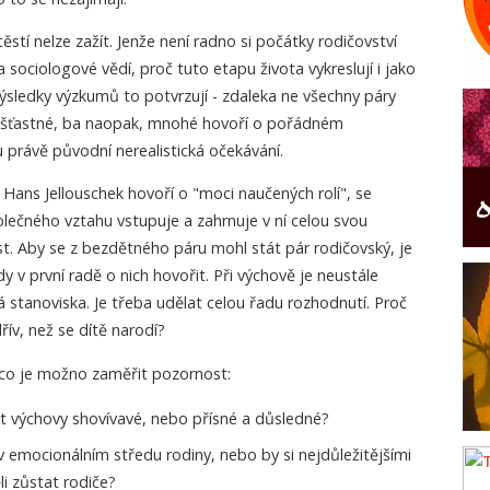
těstí nelze zažít. Jenže není radno si počátky rodičovství
 sociologové vědí, proč tuto etapu života vykreslují i jako
Výsledky výzkumů to potvrzují - zdaleka ne všechny páry
o šťastné, ba naopak, mnohé hovoří o pořádném
u právě původní nerealistická očekávání.
Hans Jellouschek hovoří o "moci naučených rolí", se
lečného vztahu vstupuje a zahrnuje v ní celou svou
t. Aby se z bezdětného páru mohl stát pár rodičovský, je
dy v první radě o nich hovořit. Při výchově je neustále
 stanoviska. Je třeba udělat celou řadu rozhodnutí. Proč
řív, než se dítě narodí?
 co je možno zaměřit pozornost:
t výchovy shovívavé, nebo přísné a důsledné?
v emocionálním středu rodiny, nebo by si nejdůležitějšími
i zůstat rodiče?