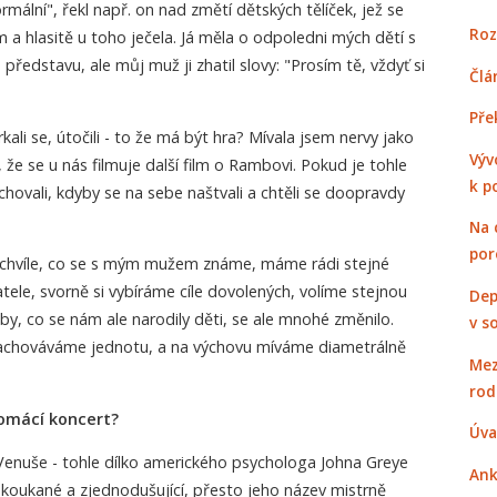
mální", řekl např. on nad změtí dětských tělíček, jež se
Roz
a hlasitě u toho ječela. Já měla o odpoledni mých dětí s
ředstavu, ale můj muž ji zhatil slovy: "Prosím tě, vždyť si
Člá
Pře
kali se, útočili - to že má být hra? Mívala jsem nervy jako
Výv
že se u nás filmuje další film o Rambovi. Pokud je tohle
k p
i chovali, kdyby se na sebe naštvali a chtěli se doopravdy
Na 
por
 chvíle, co se s mým mužem známe, máme rádi stejné
tele, svorně si vybíráme cíle dovolených, volíme stejnou
Dep
by, co se nám ale narodily děti, se ale mnohé změnilo.
v s
e zachováváme jednotu, a na výchovu míváme diametrálně
Mez
rod
omácí koncert?
Úva
Venuše - tohle dílko amerického psychologa Johna Greye
Ank
koukané a zjednodušující, přesto jeho název mistrně