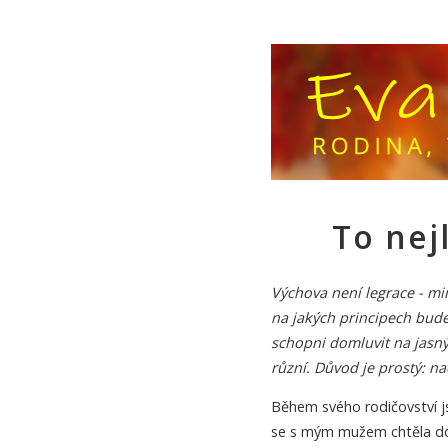
To nej
Výchova není legrace - mi
na jakých principech bude
schopni domluvit na jasnýc
různí. Důvod je prostý: na
Během svého rodičovství j
se s mým mužem chtěla dom