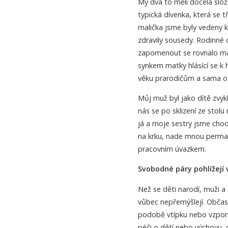
My dva to měli docela slož
typická dívenka, která se 
malička jsme byly vedeny 
zdravily sousedy. Rodinné 
zapomenout se rovnalo má
synkem matky hlásící se k 
věku prarodičům a sama od
Můj muž byl jako dítě zvyk
nás se po sklizení ze stolu
já a moje sestry jsme chodi
na krku, nade mnou perman
pracovním úvazkem.
Svobodné páry pohlížejí 
Než se děti narodí, muži a
vůbec nepřemýšlejí. Občas 
podobě vtípku nebo vzpom
péči o dětí nebo výchovu, o