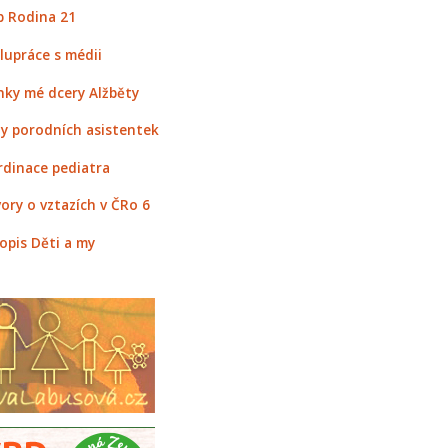
 Rodina 21
lupráce s médii
nky mé dcery Alžběty
y porodních asistentek
rdinace pediatra
ory o vztazích v ČRo 6
opis Děti a my