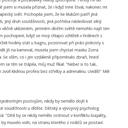
ě jsem si musela přiznat, že i když mne štval, nakonec mi
apecký svět. Pochopila jsem, že ke klukům patří jiná
, jiný druh soutěživosti, jiná potřeba následovat silný
 věčně uklizeném, jemném dívčím světě nemohlo najít ten
 pochopení, když se moji chlapci vzhlíželi v hrdinech s
želi hodiny stát u bagru, pozorovat při práci policisty s
ěli jít na karneval, musela jsem chystat masku Zorra
. Se vším, co i jen vzdáleně připomínalo zbraň, hned
sem se tím se trápila, můj muž říkal: "Neber si to tak,
 zvolí klidnou profesi bez střelby a adrenalinu. Uvidíš!" Měl
 nejednotným postojům, nikdy by nemělo dojít k
 soudržnosti u dítěte. Dětský a vývojový psycholog
á: "Dítě by se nikdy nemělo ocitnout v konfliktu loajality,
m by muselo volit, na stranu kterého z rodičů se postaví.