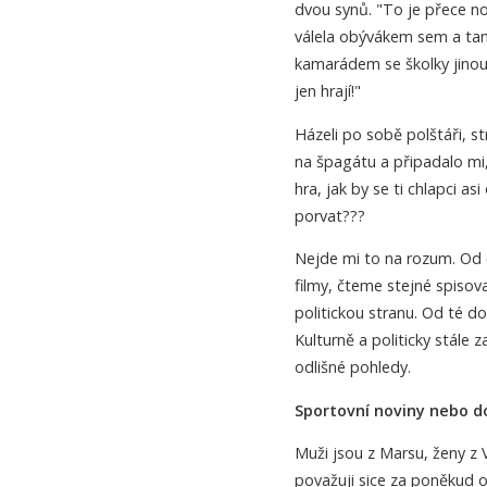
dvou synů. "To je přece nor
válela obývákem sem a tam 
kamarádem se školky jinou p
jen hrají!"
Házeli po sobě polštáři, str
na špagátu a připadalo mi, 
hra, jak by se ti chlapci as
porvat???
Nejde mi to na rozum. Od
filmy, čteme stejné spisova
politickou stranu. Od té do
Kulturně a politicky stál
odlišné pohledy.
Sportovní noviny nebo d
Muži jsou z Marsu, ženy z 
považuji sice za poněkud o