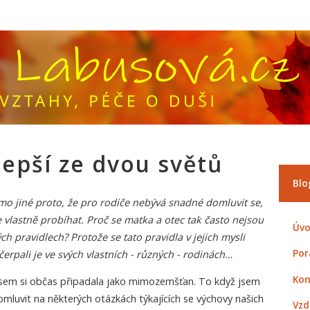
lepší ze dvou světů
Blo
mo jiné proto, že pro rodiče nebývá snadné domluvit se,
 vlastně probíhat. Proč se matka a otec tak často nejsou
Úvo
h pravidlech? Protože se tato pravidla v jejich mysli
Por
čerpali je ve svých vlastních - různých - rodinách…
Kon
sem si občas připadala jako mimozemšťan. To když jsem
luvit na některých otázkách týkajících se výchovy našich
Vzd