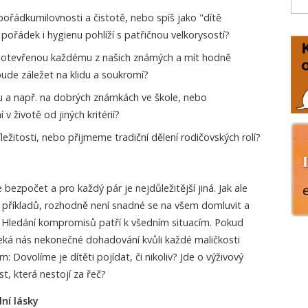
ořádkumilovnosti a čistotě, nebo spíš jako "dítě
 pořádek i hygienu pohlíží s patřičnou velkorysostí?
 otevřenou každému z našich známých a mít hodně
ude záležet na klidu a soukromí?
u a např. na dobrých známkách ve škole, nebo
v životě od jiných kritérií?
ežitosti, nebo přijmeme tradiční dělení rodičovských rolí?
ezpočet a pro každý pár je nejdůležitější jiná. Jak ale
h příkladů, rozhodně není snadné se na všem domluvit a
d. Hledání kompromisů patří k všedním situacím. Pokud
ká nás nekonečné dohadování kvůli každé maličkosti
ovolíme je dítěti pojídat, či nikoliv? Jde o výživový
t, která nestojí za řeč?
ní lásky