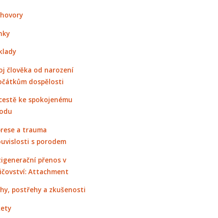
hovory
nky
klady
oj člověka od narození
očátkům dospělosti
cestě ke spokojenému
odu
rese a trauma
ouvislosti s porodem
igenerační přenos v
ičovství: Attachment
hy, postřehy a zkušenosti
ety