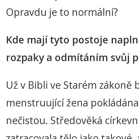
Opravdu je to normální?
Kde mají tyto postoje napl
rozpaky a odmítáním svůj 
Už v Bibli ve Starém zákoně 
menstruující žena pokládána
nečistou. Středověká církevní
zatracovala tělo jako takové, 