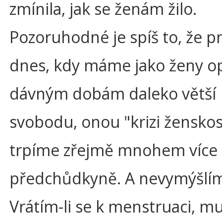
zmínila, jak se ženám žilo.
Pozoruhodné je spíš to, že p
dnes, kdy máme jako ženy op
dávným dobám daleko větší
svobodu, onou "krizi ženskos
trpíme zřejmě mnohem více 
předchůdkyně. A nevymýšlím
Vrátím-li se k menstruaci, m