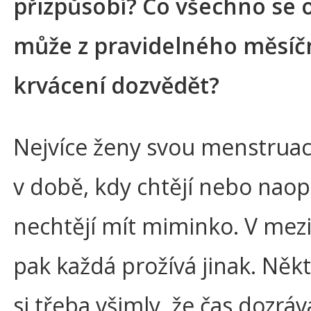
přizpůsobí? Co všechno se 
může z pravidelného měsíč
krvácení dozvědět?
Nejvíce ženy svou menstruaci
v době, kdy chtějí nebo nao
nechtějí mít miminko. V mezi
pak každá prožívá jinak. Něk
si třeba všimly, že čas dozráv