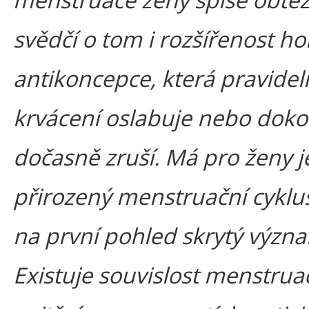
svědčí o tom i rozšířenost h
antikoncepce, která pravidel
krvácení oslabuje nebo dok
dočasně zruší. Má pro ženy j
přirozený menstruační cyklu
na první pohled skrytý význ
Existuje souvislost menstrua