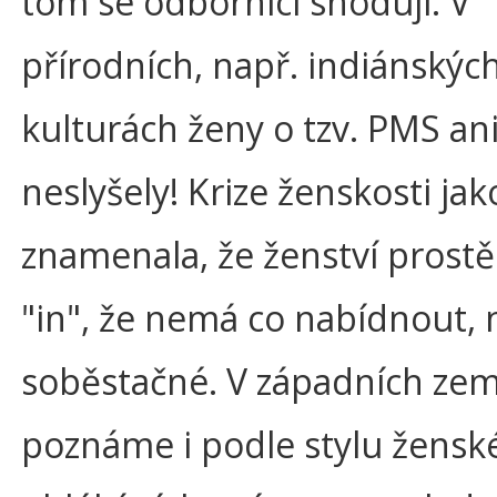
tom se odborníci shodují. V
přírodních, např. indiánských
kulturách ženy o tzv. PMS an
neslyšely! Krize ženskosti ja
znamenala, že ženství prostě
"in", že nemá co nabídnout, 
soběstačné. V západních zem
poznáme i podle stylu žensk