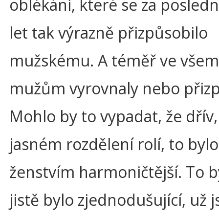
oblékání, které se za posledn
let tak výrazně přizpůsobilo
mužskému. A téměř ve všem
mužům vyrovnaly nebo přizp
Mohlo by to vypadat, že dřív,
jasném rozdělení rolí, to bylo
ženstvím harmoničtější. To b
jistě bylo zjednodušující, už 