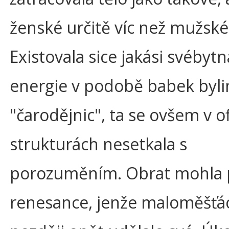
ženské určitě víc než mužské
Existovala sice jakási svébyt
energie v podobě babek byli
"čarodějnic", ta se ovšem v of
strukturách nesetkala s
porozuměním. Obrat mohla 
renesance, jenže maloměšťác