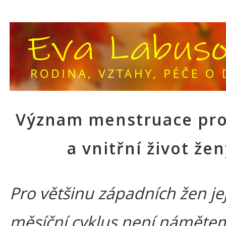
Význam menstruace pro
a vnitřní život že
Pro většinu západních žen je
měsíční cyklus není náměte