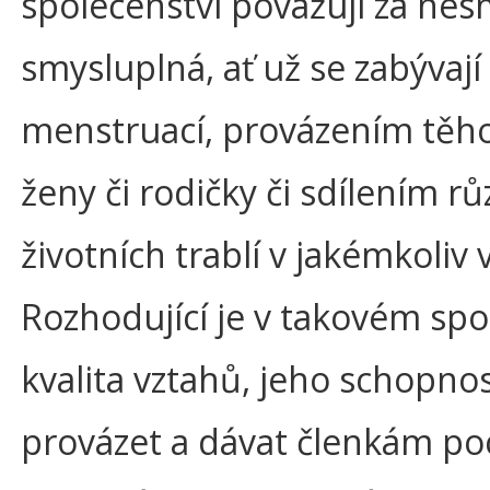
společenství považuji za nes
smysluplná, ať už se zabývají
menstruací, provázením těh
ženy či rodičky či sdílením r
životních trablí v jakémkoliv 
Rozhodující je v takovém spo
kvalita vztahů, jeho schopnos
provázet a dávat členkám poc