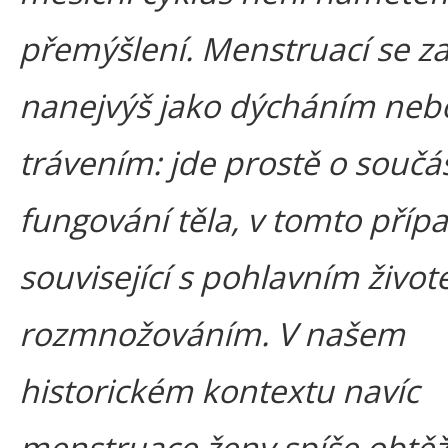
přemýšlení. Menstruací se za
nanejvýš jako dýcháním neb
trávením: jde prostě o součá
fungování těla, v tomto příp
související s pohlavním život
rozmnožováním. V našem
historickém kontextu navíc
menstruace ženy spíše obtěž