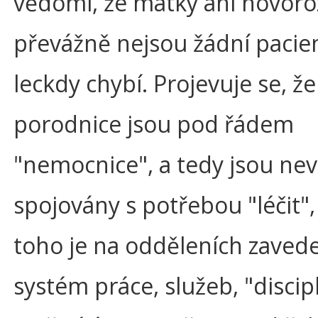
vědomí, že matky ani novoro
převážně nejsou žádní pacien
leckdy chybí. Projevuje se, že
porodnice jsou pod řádem
"nemocnice", a tedy jsou n
spojovány s potřebou "léčit",
toho je na odděleních zaved
systém práce, služeb, "discipl