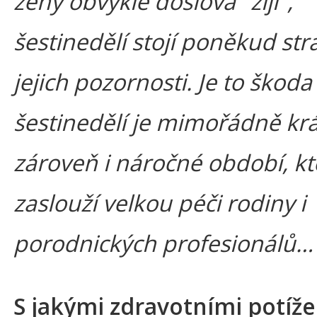
ženy obvykle doslova "žijí",
šestinedělí stojí poněkud st
jejich pozornosti. Je to škoda 
šestinedělí je mimořádně krá
zároveň i náročné období, kt
zaslouží velkou péči rodiny i
porodnických profesionálů…
S jakými zdravotními potíž