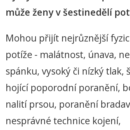
může ženy v šestinedělí po
Mohou přijít nejrůznější fyzi
potíže - malátnost, únava, n
spánku, vysoký či nízký tlak,
hojící poporodní poranění, b
nalití prsou, poranění bradav
nesprávné technice kojení,