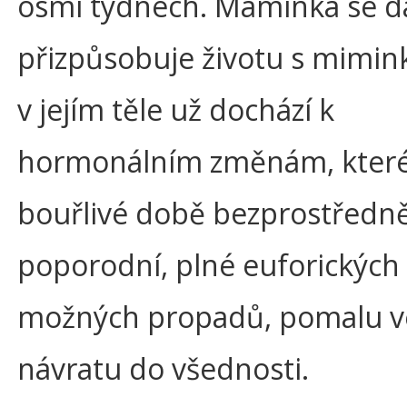
osmi týdnech. Maminka se d
přizpůsobuje životu s mimin
v jejím těle už dochází k
hormonálním změnám, kter
bouřlivé době bezprostředn
poporodní, plné euforických 
možných propadů, pomalu v
návratu do všednosti.