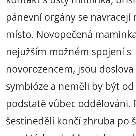
pánevní orgány se navracejí 
místo. Novopečená maminka 
nejužším možném spojení s
novorozencem, jsou doslova
symbióze a neměli by být od
podstatě vůbec oddělováni. 
šestinedělí končí zhruba po š