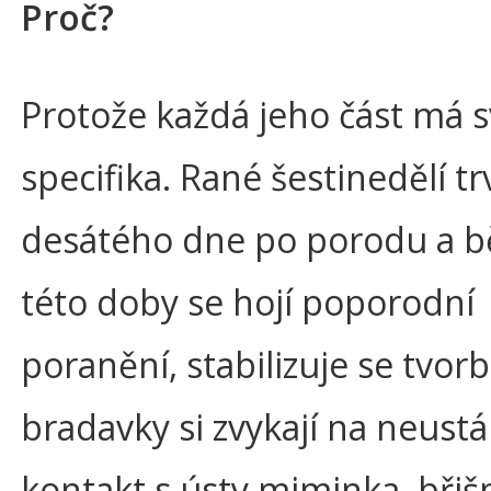
Proč?
Protože každá jeho část má 
specifika. Rané šestinedělí t
desátého dne po porodu a 
této doby se hojí poporodní
poranění, stabilizuje se tvor
bradavky si zvykají na neustá
kontakt s ústy miminka, břišn