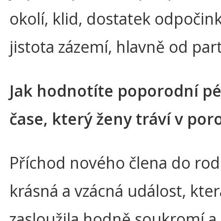
okolí, klid, dostatek odpočin
jistota zázemí, hlavně od par
Jak hodnotíte poporodní pé
čase, který ženy tráví v por
Příchod nového člena do rodi
krásná a vzácná událost, kter
zasloužila hodně soukromí a