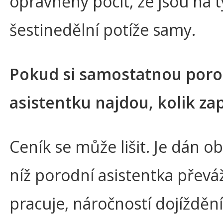
oprávněný pocit, že jsou na 
šestinedělní potíže samy.
Pokud si samostatnou poro
asistentku najdou, kolik zap
Ceník se může lišit. Je dán obl
níž porodní asistentka převá
pracuje, náročností dojíždění