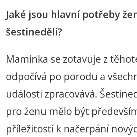
Jaké jsou hlavní potřeby že
šestinedělí?
Maminka se zotavuje z těhote
odpočívá po porodu a všech
události zpracovává. Šestined
pro ženu mělo být předevší
příležitostí k načerpání novýc