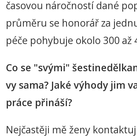
časovou náročností dané pop
průměru se honorář za jedn
péče pohybuje okolo 300 až 4
Co se "svými" šestinedělkam
vy sama? Jaké výhody jim v
práce přináší?
Nejčastěji mě ženy kontaktuj