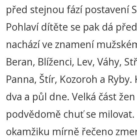
před stejnou fází postavení S
Pohlaví dítěte se pak dá pře
nachází ve znamení mužské
Beran, Blíženci, Lev, Váhy, S
Panna, Štír, Kozoroh a Ryby
dva a půl dne. Velká část že
podvědomě chuť se milovat. 
okamžiku mírně řečeno zmerm