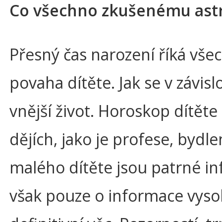
Co všechno zkušenému astro
Přesný čas narození říká vše
povaha dítěte. Jak se v závi
vnější život. Horoskop dítět
dějích, jako je profese, bydle
malého dítěte jsou patrné i
však pouze o informace vyso