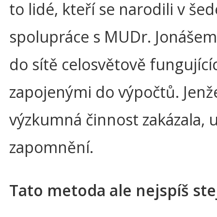
to lidé, kteří se narodili v š
spolupráce s MUDr. Jonášem. 
do sítě celosvětově fungujíc
zapojenými do výpočtů. Jenže
výzkumná činnost zakázala, 
zapomnění.
Tato metoda ale nejspíš st