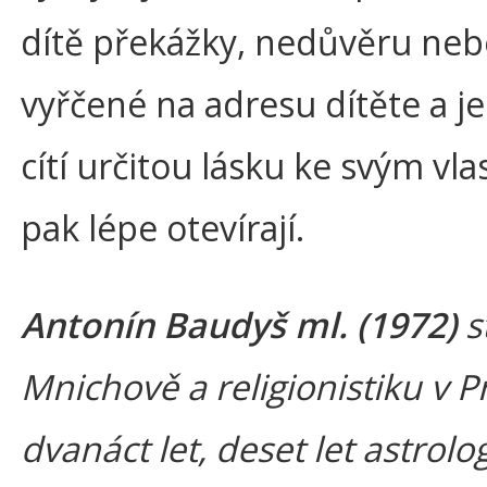
dítě překážky, nedůvěru nebo
vyřčené na adresu dítěte a j
cítí určitou lásku ke svým v
pak lépe otevírají.
Antonín Baudyš ml. (1972)
st
Mnichově a religionistiku v P
dvanáct let, deset let astrol