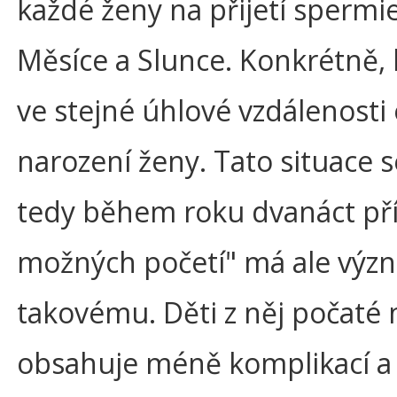
každé ženy na přijetí spermie
Měsíce a Slunce. Konkrétně, 
ve stejné úhlové vzdálenosti o
narození ženy. Tato situace 
tedy během roku dvanáct příl
možných početí" má ale význ
takovému. Děti z něj počaté m
obsahuje méně komplikací a d