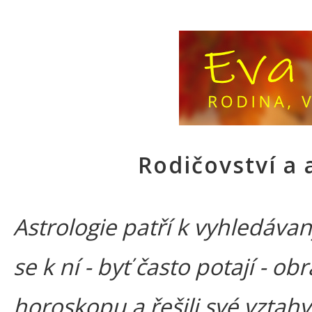
Rodičovství a 
Astrologie patří k vyhledáv
se k ní - byť často potají - ob
horoskopu a řešili své vztahy, 