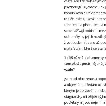
cesta žen tak důležitým o
psychologů slýcháme, jak 
komunikovala už v prenatáln
rodiče laskali, i když je t
těhotenství plná stresu a 
sebe zažívají pobíhání mez
odborníky i s jejich rozdíln
život bude mít cenu až po
mateřstvím, které se stan
Točíš různé dokumenty s
tentokrát pocit nějaké j
vzalo?
Jsem od přirozenosti boj
a objevného, hledám otevře
kterým je ubližováno, nebo
diagnostiky mi přijde výji
potřebnými jsou nejen matky