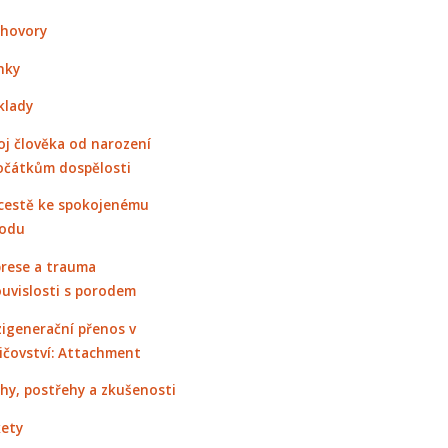
hovory
nky
klady
oj člověka od narození
očátkům dospělosti
cestě ke spokojenému
odu
rese a trauma
ouvislosti s porodem
igenerační přenos v
ičovství: Attachment
hy, postřehy a zkušenosti
ety