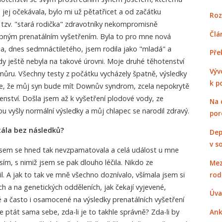
 jej očekávala, bylo mi už pětatřicet a od začátku
Roz
 tzv. "stará rodička" zdravotníky nekompromisně
Člá
ným prenatálním vyšetřením. Byla to pro mne nová
na, dnes sedmnáctiletého, jsem rodila jako "mladá" a
Pře
dy ještě nebyla na takové úrovni. Moje druhé těhotenství
Výv
í můru. Všechny testy z počátku vycházely špatně, výsledky
k p
mne, že můj syn bude mít Downův syndrom, zcela nepokrytě
tenství. Došla jsem až k vyšetření plodové vody, ze
Na 
 vyšly normální výsledky a můj chlapec se narodil zdravý.
por
tála bez následků?
Dep
v s
 jsem se hned tak nevzpamatovala a celá událost u mne
m, s nimiž jsem se pak dlouho léčila. Nikdo ze
Mez
rod
l. A jak to tak ve mně všechno doznívalo, všímala jsem si
h a na genetických odděleních, jak čekají vyjevené,
Úva
né a často i osamocené na výsledky prenatálních vyšetření
 ptát sama sebe, zda-li je to takhle správně? Zda-li by
Ank