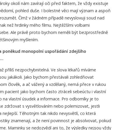
nároky okolí nám zavírají oči před faktem, že vždy existuje
svědomí, pohled duše. I bolestné věci mají význam a aspoň
ozumět. Čímž v žádném případě nevyslovuji soud nad
inak než hrdinky mého filmu. Nejtěžšími volbami
sebe. Ale právě proto bychom neměli být bezprostředně
ětšinovým myšlením.
na poněkud monopolní uspořádání zdejšího
u…
 až příliš nezpochybnitelná. Ve slova lékařů míváme
sou jakákoli. Jako bychom přestávali zohledňovat
jenom člověk, a ač vážený a vzdělaný, nemá přece v rukou
m pacient jako bychom často ztráceli sebeúctu i vlastní
na vlastní úsudek a informace. Pro odborníky je to
e zdržovat s vysvětlováním nebo polemizovat, jestli
a nejlepší. Těhotným tak nikdo nevysvětlí, co která
ostiky znamenají, a že není povinnost je absolvovat, pokud
e. Maminky se nedozvědí ani to, že výsledky nejsou vždy