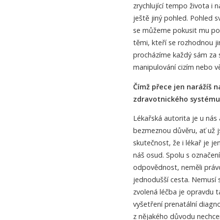
zrychlující tempo života i 
ještě jiný pohled. Pohled 
se můžeme pokusit mu por
těmi, kteří se rozhodnou j
procházíme každý sám za 
manipulování cizím nebo v
Čímž přece jen narážíš 
zdravotnického systém
Lékařská autorita je u nás
bezmeznou důvěru, ať už j
skutečnost, že i lékař je 
náš osud. Spolu s označení
odpovědnost, neměli právo 
jednodušší cesta. Nemusí s
zvolená léčba je opravdu t
vyšetření prenatální diagn
z nějakého důvodu nechcem