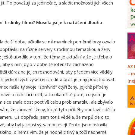
t. To považuji za jedinečné, a sladit možnosti jich všech
vní hrdinky filmu? Musela jsi je k natáčení dlouho
ala delší dobu, ačkoliv se mi maminek poměrně brzy ozvalo
 poptávku na různé servery s rodinnou tematikou a ženy
 ještě utvrdilo v tom, že téma je aktuální a že je třeba o
jí, aby s nimi bylo v době těhotenství zacházeno
AZ 
větší důraz na jejich rozhodování, aby předem více věděly,
– i
ři jednotlivých vyšetřeních dít a proč je mají podstupovat.
(ne
ec našla ty svoje "správné" čtyři ženy, jejichž příběhy
e právě o nich chci točit, a to okamžitě poté, co jsem je
em sice znala dost poctivě celou problematiku, ale zbývalo
návám, že zároveň i ženy, které tyto příběhy poutavě sdělí a
ameru. Už dopředu jsem totiž věděla, že mi půjde o to,
vě, aby byl jakousi výtvarnou esejí. Proto jsem oslovila
ého, o němž vím, že je hodně citlivý a točí nádherné