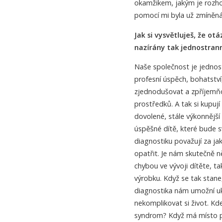
okamžikem, jakým je rozhod
pomocí mi byla už zmíněná 
Jak si vysvětluješ, že o
nazírány tak jednostran
Naše společnost je jednost
profesní úspěch, bohatství,
zjednodušovat a zpříjemňo
prostředků. A tak si kupují 
dovolené, stále výkonnější 
úspěšné dítě, které bude s
diagnostiku považují za ja
opatřit. Je nám skutečně n
chybou ve vývoji dítěte, t
výrobku. Když se tak stane
diagnostika nám umožní uk
nekomplikovat si život. Kd
syndrom? Když má místo pět