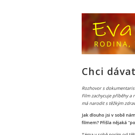
Chci dávat
Rozhovor s dokumentarist
Film zachycuje příběhy a r
má narodit s těžkým zdr
Jak dlouho jsi v sobě ná
filmem? Přišla nějaká "p
Téma v sobě nosím od těh