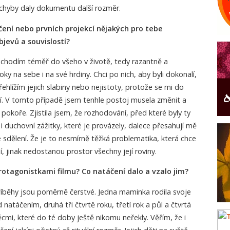
chyby daly dokumentu další rozměr.
ení nebo prvních projekcí nějakých pro tebe
evů a souvislostí?
 chodím téměř do všeho v životě, tedy razantně a
ky na sebe i na své hrdiny. Chci po nich, aby byli dokonalí,
ehlížím jejich slabiny nebo nejistoty, protože se mi do
í. V tomto případě jsem tenhle postoj musela změnit a
pokoře. Zjistila jsem, že rozhodování, před které byly ty
 duchovní zážitky, které je provázely, dalece přesahují mě
vé sdělení. Že je to nesmírně těžká problematika, která chce
, jinak nedostanou prostor všechny její roviny.
protagonistkami filmu? Co natáčení dalo a vzalo jim?
říběhy jsou poměrně čerstvé. Jedna maminka rodila svoje
 natáčením, druhá tři čtvrtě roku, třetí rok a půl a čtvrtá
věcmi, které do té doby ještě nikomu neřekly. Věřím, že i