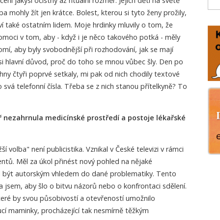
í jakýsi očistný až rituální rozměr. Jejich děti na světě
a mohly žít jen krátce. Bolest, kterou si tyto ženy prožily,
ví také ostatním lidem. Moje hrdinky mluvily o tom, že
moci v tom, aby - když i je něco takového potká - měly
mí, aby byly svobodnější při rozhodování, jak se mají
 asi hlavní důvod, proč do toho se mnou vůbec šly. Den po
ny čtyři poprvé setkaly, mi pak od nich chodily textové
svá telefonní čísla. Třeba se z nich stanou přítelkyně? To
ř nezahrnula medicínské prostředí a postoje lékařské
žší volba" není publicistika. Vznikal v České televizi v rámci
ntů. Měl za úkol přinést nový pohled na nějaké
l být autorským vhledem do dané problematiky. Tento
ěla jsem, aby šlo o bitvu názorů nebo o konfrontaci sdělení.
které by svou působivostí a otevřeností umožnilo
í maminky, procházející tak nesmírně těžkým