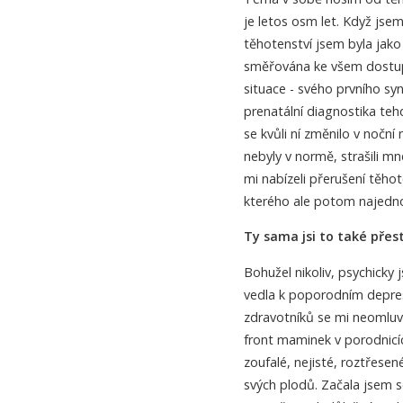
je letos osm let. Když jsem
těhotenství jsem byla jako
směřována ke všem dostup
situace - svého prvního sy
prenatální diagnostika teh
se kvůli ní změnilo v nočn
nebyly v normě, strašili 
mi nabízeli přerušení těho
kterého ale potom najednou
Ty sama jsi to také přes
Bohužel nikoliv, psychicky
vedla k poporodním depresí
zdravotníků se mi neomluvi
front maminek v porodnicíc
zoufalé, nejisté, roztřese
svých plodů. Začala jsem se