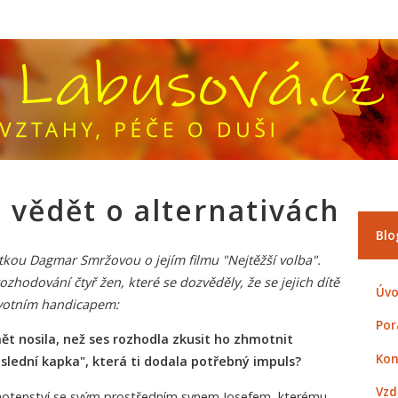
 vědět o alternativách
Blo
kou Dagmar Smržovou o jejím filmu "Nejtěžší volba".
ozhodování čtyř žen, které se dozvěděly, že se jejich dítě
Úvo
avotním handicapem:
Por
mět nosila, než ses rozhodla zkusit ho zhmotnit
Kon
oslední kapka", která ti dodala potřebný impuls?
Vzd
otenství se svým prostředním synem Josefem, kterému