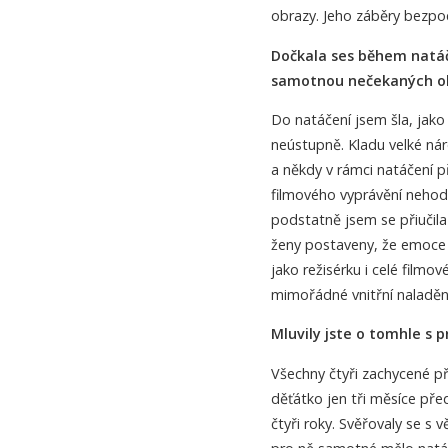
obrazy. Jeho záběry bezpo
Dočkala ses během natáč
samotnou nečekaných obj
Do natáčení jsem šla, jako
neústupně. Kladu velké náro
a někdy v rámci natáčení př
filmového vyprávění nehod
podstatně jsem se přiučila 
ženy postaveny, že emoce i
jako režisérku i celé filmo
mimořádné vnitřní naladění
Mluvily jste o tomhle s 
Všechny čtyři zachycené p
děťátko jen tři měsíce před
čtyři roky. Svěřovaly se s 