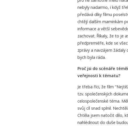
pro ně samotné mělo natáčen
nebyly nadarmo, i když třeb
předává díky filmu poselst
chtějí dalším maminkám po
informace a větší sebevědo
zachovat. Říkaly, že to je
předpremiéře, kde se všech
zprávy a navzájem žádaly o 
bych byla ráda.
Proč jsi do scénáře témě
veřejnosti k tématu?
Je třeba říci, že film "Nejtě
tzv. společenských dokume
celospolečenské téma. Mě
svůj cíl snad splnil. Necht
Chtěla jsem natočit dílo, 
nahlédnout do duše budouc