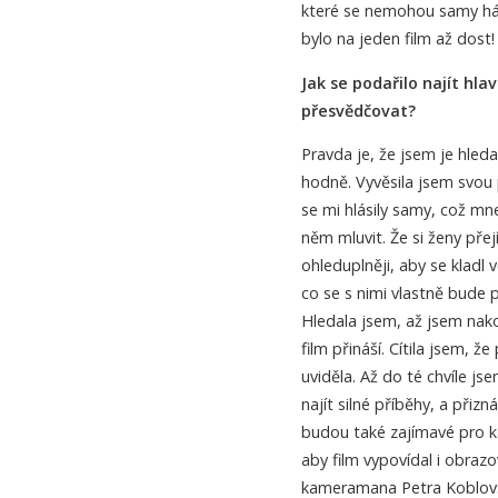
které se nemohou samy háji
bylo na jeden film až dost!
Jak se podařilo najít hla
přesvědčovat?
Pravda je, že jsem je hled
hodně. Vyvěsila jsem svou
se mi hlásily samy, což mne
něm mluvit. Že si ženy pře
ohleduplněji, aby se kladl 
co se s nimi vlastně bude p
Hledala jsem, až jsem nakon
film přináší. Cítila jsem, ž
uviděla. Až do té chvíle js
najít silné příběhy, a přiz
budou také zajímavé pro k
aby film vypovídal i obrazo
kameramana Petra Koblovsk