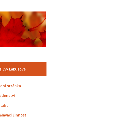
g Evy Labusové
dní stránka
adenství
takt
ělávací činnost