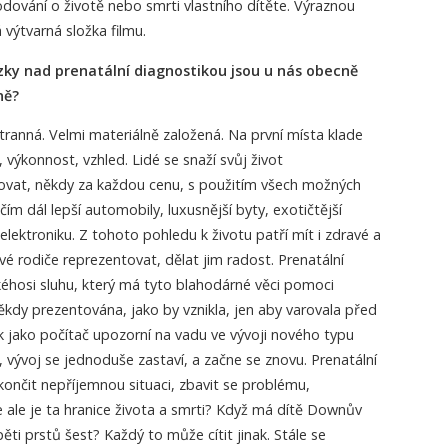
ování o životě nebo smrti vlastního dítěte. Výraznou
výtvarná složka filmu.
tázky nad prenatální diagnostikou jsou u nás obecně
ně?
ranná. Velmi materiálně založená. Na první místa klade
 výkonnost, vzhled. Lidé se snaží svůj život
vat, někdy za každou cenu, s použitím všech možných
čím dál lepší automobily, luxusnější byty, exotičtější
elektroniku. Z tohoto pohledu k životu patří mít i zdravé a
vé rodiče reprezentovat, dělat jim radost. Prenatální
kéhosi sluhu, který má tyto blahodárné věci pomoci
ěkdy prezentována, jako by vznikla, jen aby varovala před
ak jako počítač upozorní na vadu ve vývoji nového typu
, vývoj se jednoduše zastaví, a začne se znovu. Prenatální
ončit nepříjemnou situaci, zbavit se problému,
e ale je ta hranice života a smrti? Když má dítě Downův
i prstů šest? Každý to může cítit jinak. Stále se