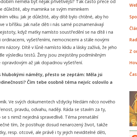
bdobím neměla být nějak přívětivější? Tak často přece od
Web
je důležité, aby maminka se svým miminkem
ím věku. Jak je důležité, aby dítě bylo chtěné, aby ho
Spo
eprve v bříšku. Jak naše děti i nás samé poznamenávají
Člá
nejistoty, když matky namísto soustředění se na dítě i na
i ordinacemi, vyšetřeními, nemocnicemi a stále novými
Rad
ými názory. Dítě v lůně namísto klidu a lásky zažívá, že jeho
Z o
dle výsledku testů. Ženy jsou znejistěny podmíněným
e opravdovým až jak dopadnou vyšetření.
Hov
Čas
 hlubokými náměty, přesto se zeptám: Měla jsi
edinečnosti? Čím tebe osobně téma nejvíc oslovilo a
ovník. Ve svých dokumentech vždycky hledám něco nového
nost, pravdu, odvahu, naději. Ráda se stavím za ty,
 se s nimiž nejedná spravedlivě. Téma prenatální
mečné tím, že postihuje dosud nenarozený život, takže
, resp. otcové, ale právě i ty jejich neviditelné děti,