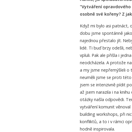
"Vytváření opravdového 
osobně své kořeny? Z ja
Když mi bylo asi patnáct, o
dobu jsme spontánně jako s
najednou přestalo jít. Neby
lidé. Ti buď brzy odešli, n
vpluli. Pak ale přišla i jed
neodcházela. A protože naš
a my jsme nepřemýšleli o t
neuměli jsme se proti této
jsem se intenzivně pídit po
až jsem narazila i na knih
otázky našla odpovědi. Te
vytváření komunit věnoval
building workshops, při nic
konfliktů, a to i v rámci 
hodně inspirovala.