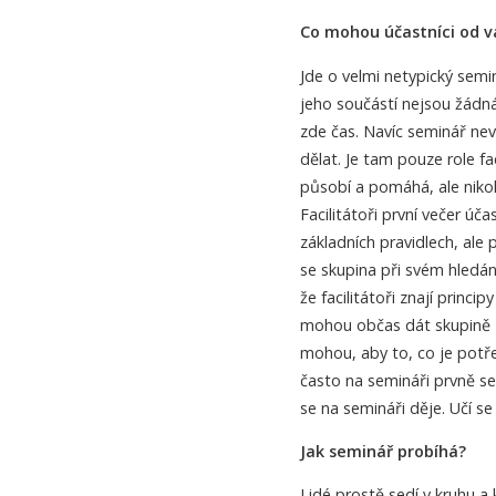
Co mohou účastníci od 
Jde o velmi netypický semi
jeho součástí nejsou žádná 
zde čas. Navíc seminář nev
dělat. Je tam pouze role f
působí a pomáhá, ale nikoli
Facilitátoři první večer úč
základních pravidlech, ale 
se skupina při svém hledání
že facilitátoři znají princ
mohou občas dát skupině zp
mohou, aby to, co je potře
často na semináři prvně se
se na semináři děje. Učí se
Jak seminář probíhá?
Lidé prostě sedí v kruhu a