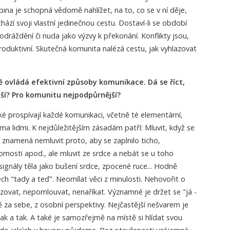
pina je schopná vědomě nahlížet, na to, co se v ní děje,
chází svoji vlastní jedinečnou cestu. Dostaví-li se období
odráždění či nuda jako výzvy k překonání. Konflikty jsou,
i produktivní. Skutečná komunita nalézá cestu, jak vyhlazovat
 ovládá efektivní způsoby komunikace. Dá se říct,
ější? Pro komunitu nejpodpůrnější?
ké prospívají každé komunikaci, včetně té elementární,
ma lidmi. K nejdůležitějším zásadám patří: Mluvit, když se
 znamená nemluvit proto, aby se zaplnilo ticho,
omosti apod., ale mluvit ze srdce a nebát se u toho
signály těla jako bušení srdce, zpocené ruce... Hodně
ch "tady a teď". Neomílat věci z minulosti. Nehovořit o
izovat, nepomlouvat, nenaříkat. Významné je držet se "já -
ě za sebe, z osobní perspektivy. Nejčastější nešvarem je
ak a tak. A také je samozřejmě na místě si hlídat svou