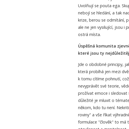
Uvolňují se pouta ega. Sku
nebojí se hledání, a tak na
krize, berou se odmítání, p
ale ne jen vysilující, jsou 
ostrá místa.
Úspěšná komunita zjevně
které jsou ty nejdůležit
Jde o obdobné principy, ja
která probíhá jen mezi dvě
k tomu cítíme pohnutí, což
nevyprávět své teorie, věd
prožívat emoce i sledovat 
důležité je mluvit o témate
někom, kdo tu není. Nekrit
roviny" a vše říkat výhradn
formulace "člověk" to má t