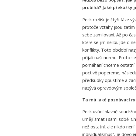
probíhá? Jaké překážky j
Peck rozlišuje čtyři fáze 
protože vztahy jsou zatím ve
sebe zamilovaní. Až po čas
které se jim nelíbí. Jde o 
konflikty. Toto období naz
přijali naši normu. Proto
pomáhání chceme ostatní d
poctivě popereme, následu
předsudky opustíme a začne
nazývá opravdovým společ
Ta má jaké poznávací ry
Peck uvádí hlavně soudržno
umějí smát i sami sobě. Chy
než ostatní, ale nikdo nen
individualismus", je dovole