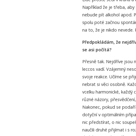
Například že je třeba, aby s
nebude pít alkohol apod. P
spolu poté začnou spontánn
na to, že je nikdo nevede. P
Předpokládám, že nejdřív
se asi počítá?
Přesně tak. Nejdříve jsou na
leccos vadí. Vzájemný neso
svoje reakce. Učíme se při
nebrat si věci osobně. Ka
vcelku harmonické, každý c
různé názory, přesvědčení,
Nakonec, pokud se podaří k
dotyční v optimálním případě
nic předstírat, o nic soupe
naučili druhé přijímat i s 