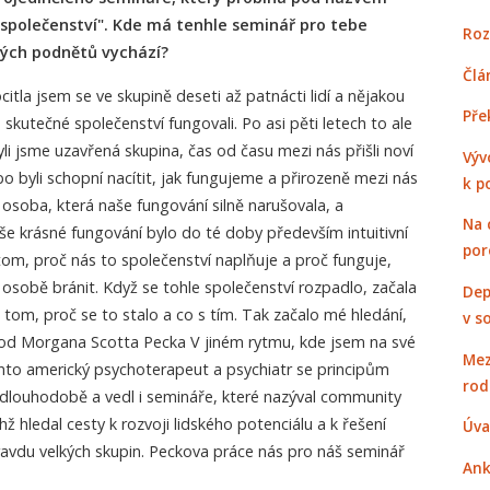
společenství". Kde má tenhle seminář pro tebe
Roz
kých podnětů vychází?
Člá
citla jsem se ve skupině deseti až patnácti lidí a nějakou
Pře
kutečné společenství fungovali. Po asi pěti letech to ale
li jsme uzavřená skupina, čas od času mezi nás přišli noví
Výv
ebo byli schopní nacítit, jak fungujeme a přirozeně mezi nás
k p
na osoba, která naše fungování silně narušovala, a
Na 
e krásné fungování bylo do té doby především intuitivní
por
om, proč nás to společenství naplňuje a proč funguje,
 osobě bránit. Když se tohle společenství rozpadlo, začala
Dep
 tom, proč se to stalo a co s tím. Tak začalo mé hledání,
v s
u od Morgana Scotta Pecka V jiném rytmu, kde jsem na své
Mez
nto americký psychoterapeut a psychiatr se principům
rod
 dlouhodobě a vedl i semináře, které nazýval community
hž hledal cesty k rozvoji lidského potenciálu a k řešení
Úva
opravdu velkých skupin. Peckova práce nás pro náš seminář
Ank