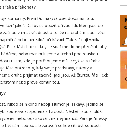
e třeba překonat?
vývoje komunity. První fázi nazývá pseudokomunitou,
 fázi "jako". Dal by se použít příklad lidí, kteří jsou do
e začnou vnímat všednost a to, že na druhém jsou i věci,
nenaplněná nebo nereálná očekávání. Tak začínají vznikat
ývá Peck fází chaosu, kdy se snažíme druhé předělat, aby
 se hádáme, nebo manipulujeme a třeba i pod rouškou
ostat tam, kde je potřebujeme mít. Když se s tímhle
je fáze prázdnoty, kdy svoje představy, názory a
me druhé přijímat takové, jací jsou. Až čtvrtou fázi Peck
enstvím nebo právě komunitou.
sy?
st. Nikdo se nikoho nebojí. Humor je laskavý, jedinci se
bí soutěživost spojená s tvrdostí. Někteří jsou si bližší
í vyčleněn nebo odstrkován, není vyhnanců. Panuje "měkký
no být sám sebou, ale zároveň se lidé cítí být součástí.