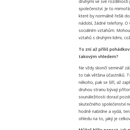
druhými ve své rozdílnosti
společenství. Je to mimořá
které by normálně řešili d
nádobí, žádné telefony. O 
sociálním vztahům. Mohou 
vztahů s druhými lidmi, což
To zní až příliš pohádko
takovým vhledem?
Ne vždy skončí seminář zá
to tak většina účastníků. T
někoho, pak se šíří, až zap
druhou stranu bývají přítom
sounáležitosti dorazí pozdě
skutečného společenství ne
hodně nabídne a vydá, ten
ohledu na to, jaký je celko
Můžeš blíže popsat, jak 