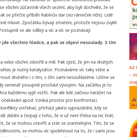
e všichni zúčastnili všech sezení, aby byli dochvilní, že se
ak se přečte příběh Rabínův dar (viz rámeček níže). Lidé
ě mluvit. Zpočátku bývají zmateni, protože nejsou zvyklí
ostupně se ale sdílejí a víc a víc se poznávají.
 jde všechno hladce, a pak se objeví nesoulady. S tím
 sebe všichni zdvořilí a milí. Pak zjistí, že jim na druhých
AZ 
uhlas je nutný katalyzátor. Poznáváme víc taky sebe a
– i
jmout druhého i s tím, s čím sami nesouhlasíme. Učíme se
(ne
ždý seminář posupně prochází vývojem. Na začátku je to
hce každému vyjít vstříc. Pak ale lidé začnou narážet na
 očekávání apod. Vzniká prostor pro konfrontaci.
onflikty vstřebat, přichází jakési vyprázdnění, kdy se
 zklidní a čerpají z toho, že si už není třeba na nic hrát,
řit, že se mohou otevřít a stát se zranitelnými. Tím, že se
rozdílnostmi, se mohou víc spolehnout na to, že i sami jsou