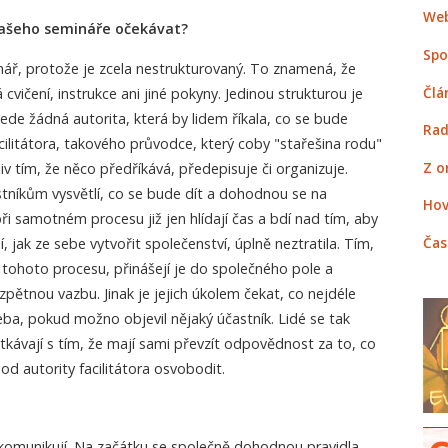
Web
vašeho semináře očekávat?
Spo
nář, protože je zcela nestrukturovaný. To znamená, že
Člá
cvičení, instrukce ani jiné pokyny. Jedinou strukturou je
ede žádná autorita, která by lidem říkala, co se bude
Rad
acilitátora, takového průvodce, který coby "stařešina rodu"
Z o
v tím, že něco předříkává, předepisuje či organizuje.
astníkům vysvětlí, co se bude dít a dohodnou se na
Hov
při samotném procesu již jen hlídají čas a bdí nad tím, aby
Čas
, jak ze sebe vytvořit společenství, úplně neztratila. Tím,
ipy tohoto procesu, přinášejí je do společného pole a
ětnou vazbu. Jinak je jejich úkolem čekat, co nejdéle
ba, pokud možno objevil nějaký účastník. Lidé se tak
tkávají s tím, že mají sami převzít odpovědnost za to, co
 od autority facilitátora osvobodit.
 komunikují. Na začátku se společně dohodnou pravidla.