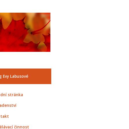
g Evy Labusové
dní stránka
adenství
takt
ělávací činnost