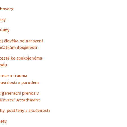
hovory
nky
klady
oj člověka od narození
očátkům dospělosti
cestě ke spokojenému
odu
rese a trauma
ouvislosti s porodem
igenerační přenos v
ičovství: Attachment
hy, postřehy a zkušenosti
ety