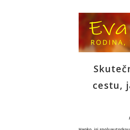
Skuteč
cestu, 
Hanko, jsi spoluautorko