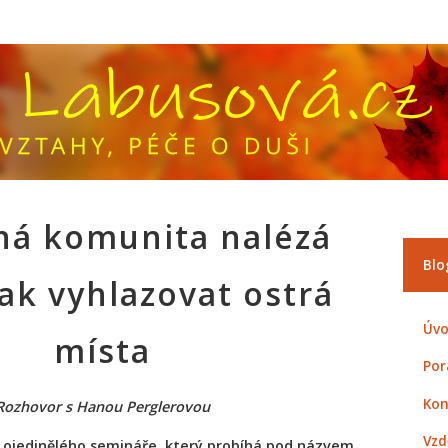
ná komunita nalézá
Blo
jak vyhlazovat ostrá
Úvo
místa
Por
Kon
Rozhovor s Hanou Perglerovou
Vzd
u ojedinělého semináře, který probíhá pod názvem