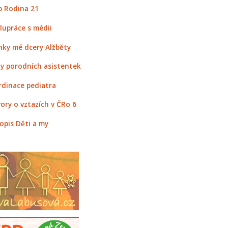
 Rodina 21
lupráce s médii
nky mé dcery Alžběty
y porodních asistentek
rdinace pediatra
ory o vztazích v ČRo 6
opis Děti a my