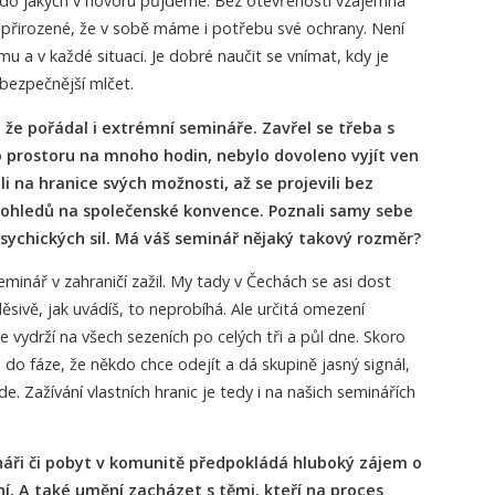
, do jakých v hovoru půjdeme. Bez otevřenosti vzájemná
e přirozené, že v sobě máme i potřebu své ochrany. Není
u a v každé situaci. Je dobré naučit se vnímat, kdy je
 bezpečnější mlčet.
že pořádal i extrémní semináře. Zavřel se třeba s
 prostoru na mnoho hodin, nebylo dovoleno vyjít ven
li na hranice svých možnosti, až se projevili bez
 ohledů na společenské konvence. Poznali samy sebe
psychických sil. Má váš seminář nějaký takový rozměr?
minář v zahraničí zažil. My tady v Čechách se asi dost
sivě, jak uvádíš, to neprobíhá. Ale určitá omezení
že vydrží na všech sezeních po celých tři a půl dne. Skoro
do fáze, že někdo chce odejít a dá skupině jasný signál,
e. Zažívání vlastních hranic je tedy i na našich seminářích
ři či pobyt v komunitě předpokládá hluboký zájem o
. A také umění zacházet s těmi, kteří na proces