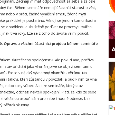
 přijímáni. Začínají vnímat odpovědnost za sebe a za celé
dný čas. Během semináře nemají účastníci starost o věci,
oma nebo v práci, žádné vynášení smetí, žádné mytí
vše praktické je postaráno. Věnují se jenom komunikaci a
se z nadhledu a zhuštěně podívat na procesy utvářeni
 jinak trvá roky. Lze se z toho do života velmi poučit.
vě. Opravdu všichni účastníci projdou během semináře
žitkem skutečného společenství. Ale pokud ano, prožívá
en stav přichází jako vlna. Nejprve se objeví sem tam u
laví - často v nějaký významný okamžik - většinu. Na
ni i takoví, kteří zůstanou v povzdálí, a buď k nim ta vlna
ji, nebo taky vůbec. Ale i ze semináře, který stav
nalezne, odchází někteří spokojení. Platí, že kdo ze sebe
 si většinou aspoň sám pro sebe i hodně odnese, bez
vý zážitek skupiny.
přesně onen proces sbližování a vzájemného přijímání