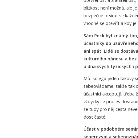
otevřenost a zranitelnost
blízkost není možná, ale j
bezpečné otvírat se každém
vhodné se otevřít a kdy je
Sám Peck byl známý tím, 
účastníky do uzavřeného
ani spát. Lidé se dostáva
kulturního nánosu a bez
u dna svých fyzických i 
Můj kolega jeden takový se
sebeovládáme, takže tak dě
účastníci akceptují, třeba 
vždycky se proces dostane 
že tudy pro něj cesta neved
dost časté.
Účast v podobném seminá
seberozvoj a sebepoznání