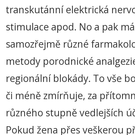
transkutánní elektrická nerv
stimulace apod. No a pak m
samozřejmě různé farmakolo
metody porodnické analgezi
regionální blokády. To vše bo
či méně zmírňuje, za přítomn
různého stupně vedlejších ú
Pokud žena přes veškerou p