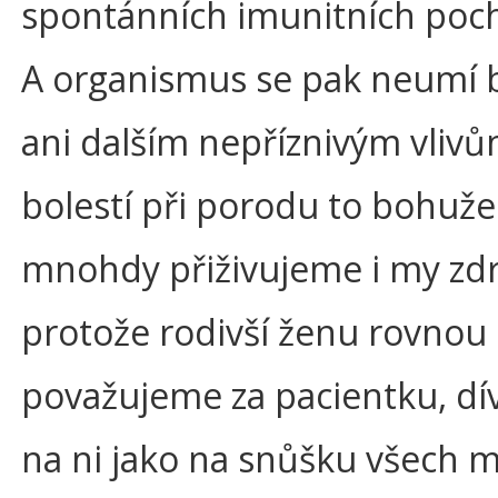
spontánních imunitních poc
A organismus se pak neumí b
ani dalším nepříznivým vlivů
bolestí při porodu to bohuže
mnohdy přiživujeme i my zdr
protože rodivší ženu rovnou
považujeme za pacientku, d
na ni jako na snůšku všech 