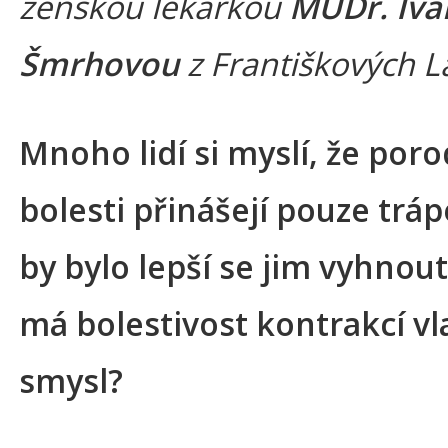
ženskou lékařkou
MUDr. Iv
Šmrhovou
z Františkových L
Mnoho lidí si myslí, že poro
bolesti přinášejí pouze tráp
by bylo lepší se jim vyhnout
má bolestivost kontrakcí vl
smysl?