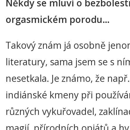
Někdy se mluví o bezboles
orgasmickém porodu…
Takový znám já osobně jeno
literatury, sama jsem se s ní
nesetkala. Je známo, že např
indiánské kmeny při používá
různých vykuřovadel, zaklína
magií, přírodních opiátů a h