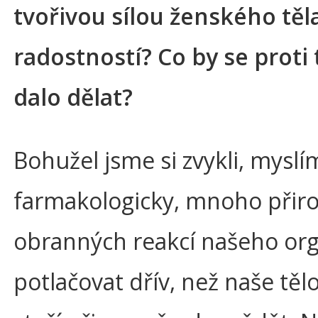
tvořivou sílou ženského těl
radostností? Co by se proti
dalo dělat?
Bohužel jsme si zvykli, myslí
farmakologicky, mnoho přir
obranných reakcí našeho or
potlačovat dřív, než naše těl