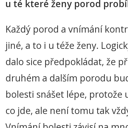
u té které ženy porod probí
Každý porod a vnímání kontra
jiné, a to i u téže ženy. Logic
dalo sice předpokládat, že př
druhém a dalším porodu bu
bolesti snášet lépe, protože u
co jde, ale není tomu tak vžd
Vnímání bolesti závisí na m