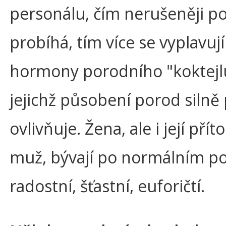
personálu, čím nerušeněji p
probíhá, tím více se vyplavují
hormony porodního "koktejlu
jejichž působení porod silně 
ovlivňuje. Žena, ale i její pří
muž, bývají po normálním p
radostní, šťastní, euforičtí.