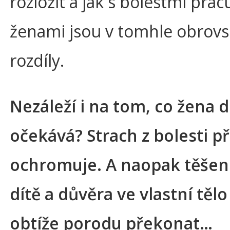
rozložit a jak s bolestmi prac
ženami jsou v tomhle obrov
rozdíly.
Nezáleží i na tom, co žena 
očekává? Strach z bolesti p
ochromuje. A naopak těšení
dítě a důvěra ve vlastní tě
obtíže porodu překonat…