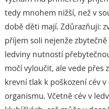
tedy mnohem nižší, než v s
době děti mají. Zdůrazňuji: 
příjem soli nejenže zbytečně
ledviny nutností přebytečnou
močí vyloučit, ale vede přes 
krevní tlak k poškození cév v
organismu. Včetně cév v led