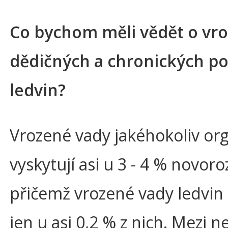
Co bychom měli vědět o vr
dědičných a chronických p
ledvin?
Vrozené vady jakéhokoliv or
vyskytují asi u 3 - 4 % novor
přičemž vrozené vady ledvin s
jen u asi 0,2 % z nich. Mezi ne