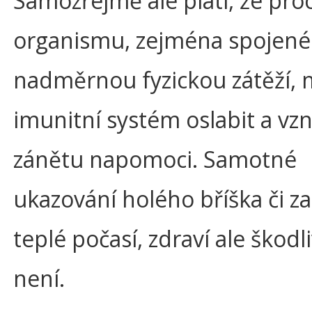
Samozřejmě ale platí, že pro
organismu, zejména spojené
nadměrnou fyzickou zátěží,
imunitní systém oslabit a vz
zánětu napomoci. Samotné
ukazování holého bříška či zad
teplé počasí, zdraví ale škod
není.