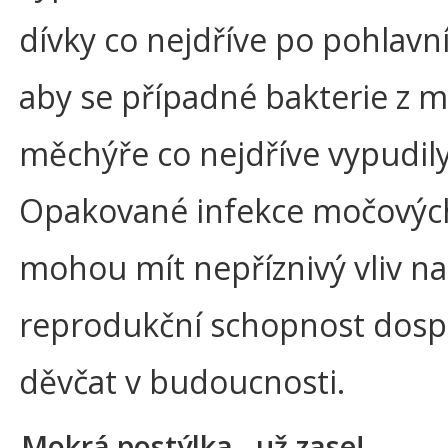
dívky co nejdříve po pohlavn
aby se případné bakterie z 
měchýře co nejdříve vypudily
Opakované infekce močových
mohou mít nepříznivý vliv na
reprodukční schopnost dospí
děvčat v budoucnosti.
Mokrá postýlka - už zase!