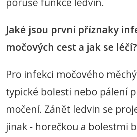
poruše funkce ledvin.
Jaké jsou první příznaky in
močových cest a jak se léčí?
Pro infekci močového měchý
typické bolesti nebo pálení p
močení. Zánět ledvin se proj
jinak - horečkou a bolestmi b