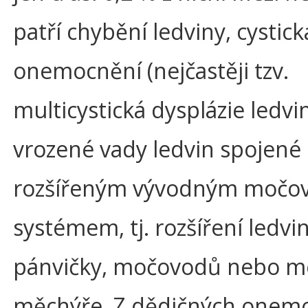
patří chybění ledviny, cystick
onemocnění (nejčastěji tzv.
multicystická dysplázie ledvi
vrozené vady ledvin spojené 
rozšířeným vývodným močo
systémem, tj. rozšíření ledvi
pánvičky, močovodů nebo 
měchýře. Z dědičných onem