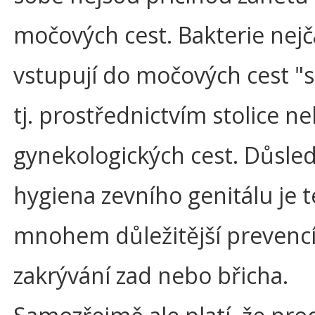
močových cest. Bakterie nejč
vstupují do močových cest "
tj. prostřednictvím stolice ne
gynekologických cest. Důsle
hygiena zevního genitálu je 
mnohem důležitější prevencí
zakrývání zad nebo břicha.