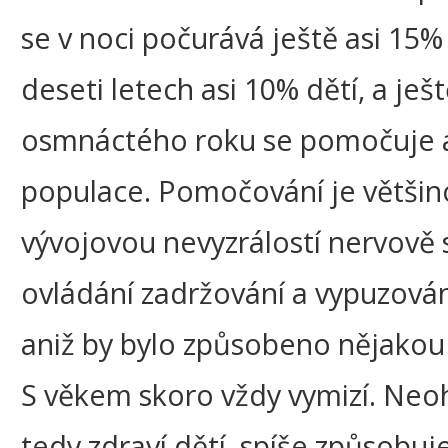
se v noci počurává ještě asi 15% 
deseti letech asi 10% dětí, a ješ
osmnáctého roku se pomočuje 
populace. Pomočování je větši
vývojovou nevyzrálostí nervově
ovládání zadržování a vypuzován
aniž by bylo způsobeno nějakou
S věkem skoro vždy vymizí. Neo
tedy zdraví dětí, spíše způsobuj