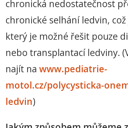
chronická nedostatečnost pře
chronické selhání ledvin, což 
který je možné řešit pouze d
nebo transplantací ledviny. (V
najít na
www.pediatrie-
motol.cz/polycysticka-one
ledvin
)
Jakým způsobem můžeme z