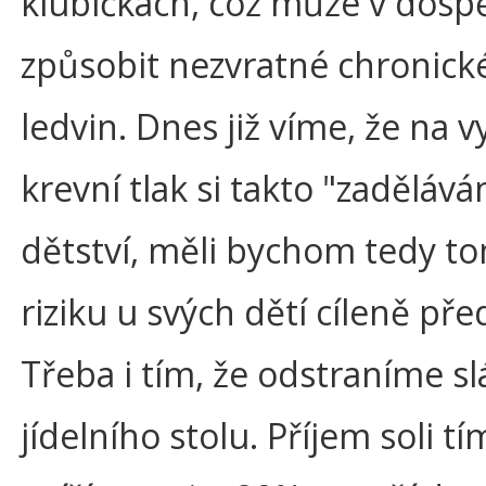
klubíčkách, což může v dospě
způsobit nezvratné chronické
ledvin. Dnes již víme, že na 
krevní tlak si takto "zaděláv
dětství, měli bychom tedy t
riziku u svých dětí cíleně pře
Třeba i tím, že odstraníme sl
jídelního stolu. Příjem soli t