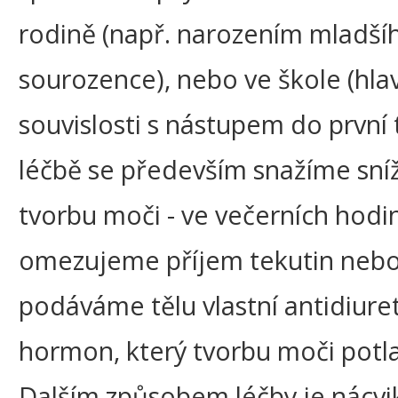
rodině (např. narozením mladší
sourozence), nebo ve škole (hla
souvislosti s nástupem do první t
léčbě se především snažíme sníž
tvorbu moči - ve večerních hodi
omezujeme příjem tekutin neb
podáváme tělu vlastní antidiure
hormon, který tvorbu moči potla
Dalším způsobem léčby je nácvi