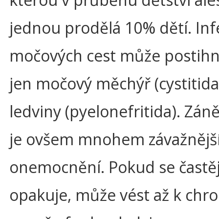
jednou prodělá 10% dětí. Inf
močových cest může postih
jen močový měchýř (cystitida
ledviny (pyelonefritida). Záně
je ovšem mnohem závažnějš
onemocnění. Pokud se častěj
opakuje, může vést až k chro