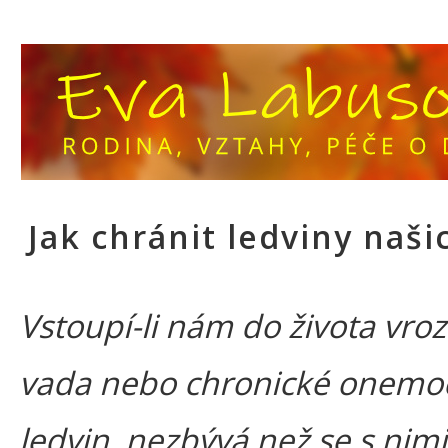
Jak chránit ledviny naši
Vstoupí-li nám do života vro
vada nebo chronické onemo
ledvin, nezbývá než se s nimi