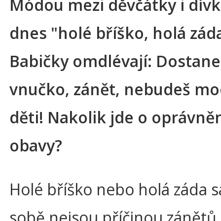
Módou mezi děvčátky i dívk
dnes "holé bříško, holá zád
Babičky omdlévají: Dostane
vnučko, zánět, nebudeš mo
děti! Nakolik jde o oprávně
obavy?
Holé bříško nebo holá záda 
sobě nejsou příčinou zánětů