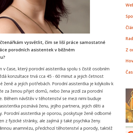
Web
Spo
Člá
Rad
tenářkám vysvětlit, čím se liší práce samostatné
Z o
ráce porodních asistentek v běžném
u?
Hov
ím v čase, který porodní asistentka spolu s čistě osobním
Čas
dá konzultace trvá cca 45 - 60 minut a jejich četnost
é ženě a jejích potřebách. Porodní asistentka je kdykoliv k
že za ženou přijet domů, nebo žena jezdí za porodní
ce. Během návštěv v těhotenství se mezi nimi buduje
sistentka poznává ženu, jejího partnera, jejich děti a
iny. Porodní asistentka je oporou, poskytuje ženě odborné
en z fyzické stránky, ale zajímá ji také psychika ženy.
 rodinnou anamnézu, předchozí těhotenství a porody, taktéž