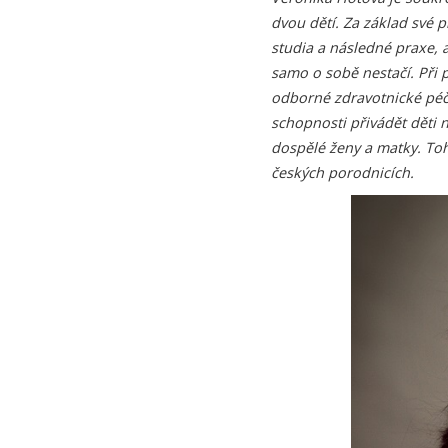
dvou dětí. Za základ své 
studia a následné praxe, a
samo o sobě nestačí. Při p
odborné zdravotnické péče
schopnosti přivádět děti n
dospělé ženy a matky. Toh
českých porodnicích.