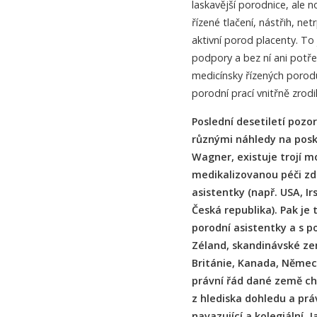
laskavější porodnice, ale 
řízené tlačení, nástřih, net
aktivní porod placenty. T
podpory a bez ní ani pot
medicínsky řízených porodu
porodní prací vnitřně zrodi
Poslední desetiletí pozo
různými náhledy na posk
Wagner, existuje trojí m
medikalizovanou péči zdů
asistentky (např. USA, Ir
Česká republika). Pak je
porodní asistentky a s p
Zéland, skandinávské z
Británie, Kanada, Německ
právní řád dané země ch
z hlediska dohledu a prá
navazující a kolegiální. 