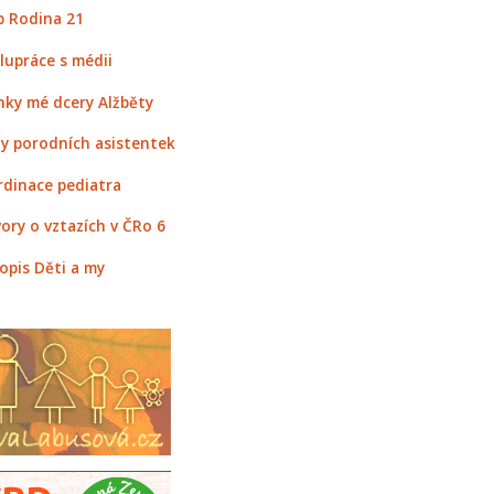
 Rodina 21
lupráce s médii
nky mé dcery Alžběty
y porodních asistentek
rdinace pediatra
ory o vztazích v ČRo 6
opis Děti a my