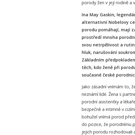
porody žen v její rodině a 
Ina May Gaskin, legendár
alternativní Nobelovy cen
porodu pomáhají, mají za 
prostředí mnoha porodni
svou netrpělivost a ruti
hluk, narušování soukrom
Základním předpokladem
těch, kdo ženě při porod
současné české porodni
Jako zásadní vnímám to, že
neznámí lidé. Žena s partn
porodní asistentky a lékaře,
bezpečně a intimně v cizím
bohužel vnímá porod přede
do pozice, že porodnímu p
jejich porodu rozhodovali a