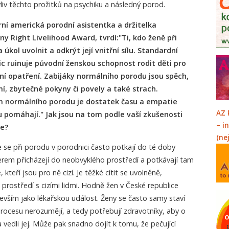
vliv těchto prožitků na psychiku a následný porod.
ní americká porodní asistentka a držitelka
y Right Livelihood Award, tvrdí:"Ti, kdo ženě při
úkol uvolnit a odkrýt její vnitřní sílu. Standardní
c ruinuje původní ženskou schopnost rodit děti pro
nní opatření. Zabijáky normálního porodu jsou spěch,
í, zbytečné pokyny či povely a také strach.
 normálního porodu je dostatek času a empatie
AZ 
u pomáhají." Jak jsou na tom podle vaší zkušenosti
– i
ce?
(ne
 se při porodu v porodnici často potkají do té doby
erem přicházejí do neobvyklého prostředí a potkávají tam
 kteří jsou pro ně cizí. Je těžké cítit se uvolněně,
 prostředí s cizími lidmi. Hodně žen v České republice
vším jako lékařskou událost. Ženy se často samy staví
rocesu nerozumějí, a tedy potřebují zdravotníky, aby o
 vedli jej. Může pak snadno dojít k tomu, že pečující