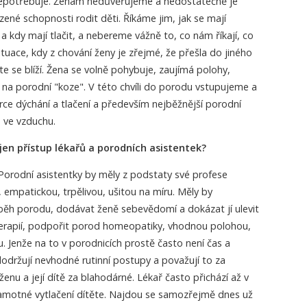
nepotřebuje. Ženám nedůvěřujeme a nedostatečně je
zené schopnosti rodit děti. Říkáme jim, jak se mají
a kdy mají tlačit, a nebereme vážně to, co nám říkají, co
situace, kdy z chování ženy je zřejmé, že přešla do jiného
e se blíží. Žena se volně pohybuje, zaujímá polohy,
na porodní "koze". V této chvíli do porodu vstupujeme a
ce dýchání a tlačení a především nejběžnější porodní
 ve vzduchu.
 jen přístup lékařů a porodních asistentek?
rodní asistentky by měly z podstaty své profese
 empatickou, trpělivou, ušitou na míru. Měly by
ěh porodu, dodávat ženě sebevědomí a dokázat jí ulevit
erapií, podpořit porod homeopatiky, vhodnou polohou,
 Jenže na to v porodnicích prostě často není čas a
dodržují nevhodné rutinní postupy a považují to za
enu a její dítě za blahodárné. Lékař často přichází až v
motné vytlačení dítěte. Najdou se samozřejmě dnes už