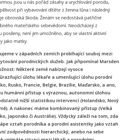
normou jsou u nás pořád zásahy a urychlování porodu,
rpělivost při vybavování dítěte z ženina lůna i následný
o je obrovská škoda. Ženám se nedostává patřičné
řebného mateřského sebevědomí. Neodcházejí z
 posíleny, není jim umožněno, aby se vlastní aktivní
ly jako matky.
rujeme v západních zemích probíhající souboj mezi
ytování porodnických služeb. Jak připomínal Marsden
ožnost: Některé země nabízejí vysoce
razňující úlohu lékaře a umenšující úlohu porodní
sko, Rusko, Francie, Belgie, Brazílie, Maďarsko, a ano,
 tu humánní přístup s výraznou, autonomní úlohou
odstatně nižší statistikou intervencí (Holandsko, Nový
emě). A nakonec máme kombinovaný přístup (Velká
o, Japonsko či Austrálie). Vždycky záleží na tom, zda
ápe vztah porodníka a porodní asistentky jako vztah
vní zodpovědnosti hierarchický, anebo na sebe
Jak vnímáte situaci mezi lékaři a porodními