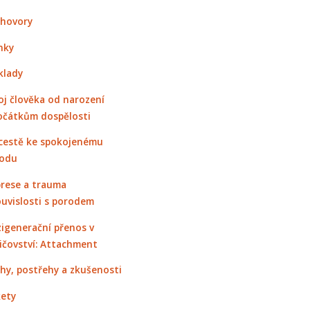
hovory
nky
klady
oj člověka od narození
očátkům dospělosti
cestě ke spokojenému
odu
rese a trauma
ouvislosti s porodem
igenerační přenos v
ičovství: Attachment
hy, postřehy a zkušenosti
ety