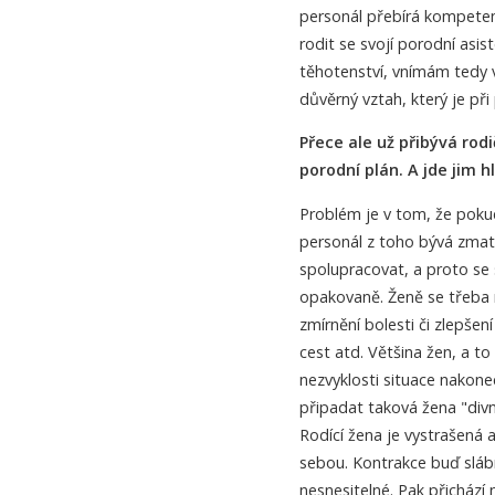
personál přebírá kompete
rodit se svojí porodní asis
těhotenství, vnímám tedy v
důvěrný vztah, který je při
Přece ale už přibývá rodič
porodní plán. A jde jim 
Problém je v tom, že poku
personál z toho bývá zmat
spolupracovat, a proto se 
opakovaně. Ženě se třeba ne
zmírnění bolesti či zlepšen
cest atd. Většina žen, a t
nezvyklosti situace nakone
připadat taková žena "di
Rodící žena je vystrašená a
sebou. Kontrakce buď sláb
nesnesitelné. Pak přichází 