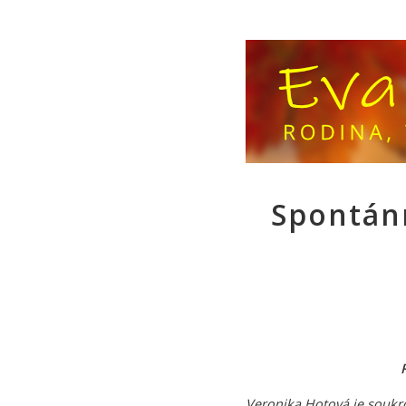
Spontánn
Veronika Hotová je soukr