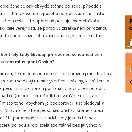
 Rodící žena se pak obvykle stáhne do sebe, připadá si
mutek. Při takovémto způsobu porodu skutečně často
je třeba řešit, a to opětovně posiluje vědomí lékařů,
k i celé veřejnosti, že porod už zkrátka není přirozenou
 je to naopak život ohrožující situace, kterou je nutné
 kontroly tedy likvidují přirozenou schopnost žen
k o tom mluví paní Gaskin?
vnímám, že moderní porodnice jsou opravdu plné strachu a
i porodu se dělají rutinní vyšetření a zásahy, které ženu v
le pečujícímu personálu pomáhají v hodnocení porodu,
u nad celým procesem. Rodící ženy rušíme dotazy na
cí místo toho, abychom je podporovali, tiše sledovali a
u. Strach a nejistota personálu přichází kromě situací
ítěte paradoxně i v situacích, kdy je rodící žena
ocesu porodu a rodí zcela spontánně bez jakýchkoliv