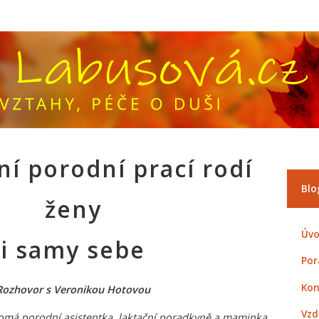
í porodní prací rodí
Blo
ženy
Úvo
i samy sebe
Por
Kon
Rozhovor s Veronikou Hotovou
Vzd
omá porodní asistentka, laktační poradkyně a maminka