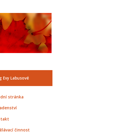
g Evy Labusové
dní stránka
adenství
takt
ělávací činnost