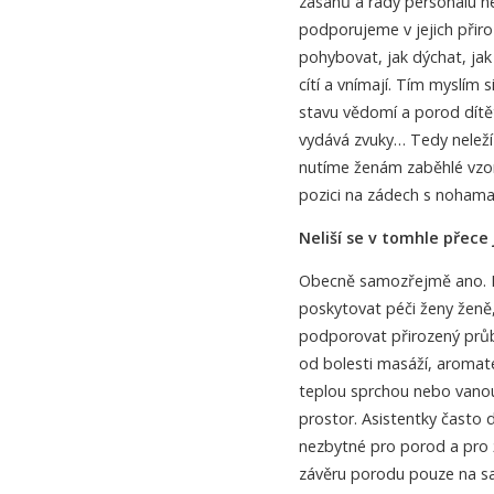
zásahů a rady personálu 
podporujeme v jejich přiro
pohybovat, jak dýchat, jak 
cítí a vnímají. Tím myslím 
stavu vědomí a porod dítět
vydává zvuky… Tedy neleží 
nutíme ženám zaběhlé vzor
pozici na zádech s nohama
Neliší se v tomhle přece
Obecně samozřejmě ano. Po
poskytovat péči ženy ženě,
podporovat přirozený průb
od bolesti masáží, aromat
teplou sprchou nebo vanou.
prostor. Asistentky často 
nezbytné pro porod a pro ž
závěru porodu pouze na sa