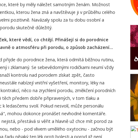
nce, které by měly náležet samotným ženám. Možnost
tentkou, kterou žena zná a navštěvuje ji v průběhu celého
elmi pozitivně. Navázaly spolu za tu dobu osobní a
 porodu skutečně důležitý.
ek, které vědí, co chtějí. Přinášejí si do porodnice
hlavně o atmosféru při porodu, o způsob zacházení…
d přijde do porodnice žena, která odmítá běžnou rutinu,
ený i zklamaný. Se sebevědomými rodičkami neumí vždy
snaží kontrolu nad porodem získat zpět, často
ustále nabízejí vnitřní vyšetření, monitory, léky na
í kontrakcí, něco na zrychlení porodu, změkčení porodních
o i těch předem dobře připravených, v tom tlaku a
c k ledasčemu svolí. Pokud nesvolí, může personálu
vná", mohou dokonce pronášet nevhodné komentáře.
 nejistá, přestává si věřit a hlavně už chce mít porod za
nou, nebo - pod vlivem umělého oxytocinu - začnou být
na řadu nějaký ten lék proti bolesti a porod již není