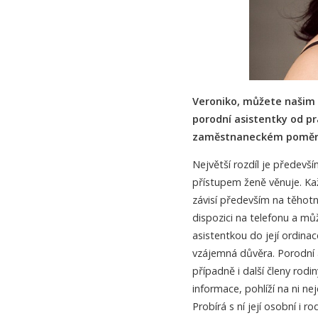
Veroniko, můžete našim č
porodní asistentky od p
zaměstnaneckém poměr
Největší rozdíl je předevš
přístupem ženě věnuje. Kaž
závisí především na těhotn
dispozici na telefonu a mů
asistentkou do její ordina
vzájemná důvěra. Porodní a
případně i další členy rod
informace, pohlíží na ni nej
Probírá s ní její osobní i