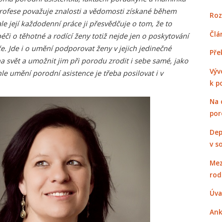
profese považuje znalosti a vědomosti získané během
Roz
le její každodenní práce ji přesvědčuje o tom, že to
Člá
éči o těhotné a rodící ženy totiž nejde jen o poskytování
. Jde i o umění podporovat ženy v jejich jedinečné
Pře
a svět a umožnit jim při porodu zrodit i sebe samé, jako
Výv
le umění porodní asistence je třeba posilovat i v
k p
Na 
por
Dep
v s
Mez
rod
Úva
Ank