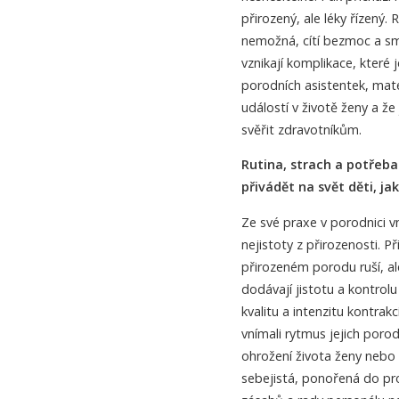
přirozený, ale léky řízený.
nemožná, cítí bezmoc a s
vznikají komplikace, které 
porodních asistentek, mate
událostí v životě ženy a že
svěřit zdravotníkům.
Rutina, strach a potřeba
přivádět na svět děti, ja
Ze své praxe v porodnici 
nejistoty z přirozenosti. Př
přirozeném porodu ruší, a
dodávají jistotu a kontrol
kvalitu a intenzitu kontrak
vnímali rytmus jejich porod
ohrožení života ženy nebo d
sebejistá, ponořená do pr