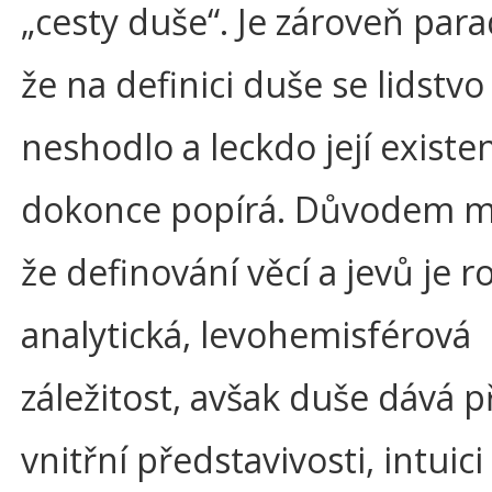
„cesty duše“. Je zároveň par
že na definici duše se lidstv
neshodlo a leckdo její existe
dokonce popírá. Důvodem m
že definování věcí a jevů je 
analytická, levohemisférová
záležitost, avšak duše dává 
vnitřní představivosti, intuic