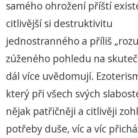
samého ohrožení příští existe
citlivější si destruktivitu
jednostranného a příliš „ro
zúženého pohledu na skuteč
dál více uvědomují. Ezoteris
který při všech svých slabos
nějak patřičněji a citlivěji zo
potřeby duše, víc a víc přichá