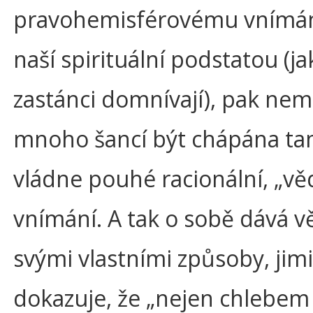
pravohemisférovému vnímání.
naší spirituální podstatou (jak
zastánci domnívají), pak ne
mnoho šancí být chápána ta
vládne pouhé racionální, „vě
vnímání. A tak o sobě dává v
svými vlastními způsoby, jim
dokazuje, že „nejen chlebem ž