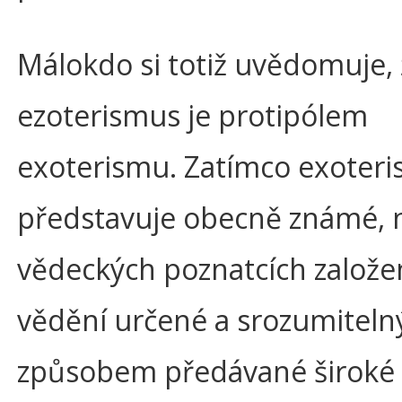
Málokdo si totiž uvědomuje,
ezoterismus je protipólem
exoterismu. Zatímco exoter
představuje obecně známé, 
vědeckých poznatcích založe
vědění určené a srozumitel
způsobem předávané široké