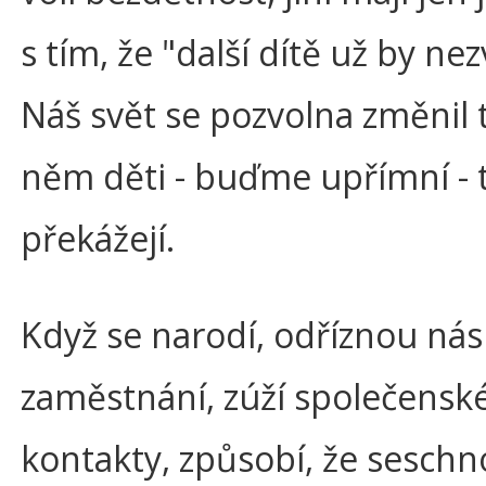
s tím, že "další dítě už by nezv
Náš svět se pozvolna změnil t
něm děti - buďme upřímní - 
překážejí.
Když se narodí, odříznou nás
zaměstnání, zúží společensk
kontakty, způsobí, že sesch