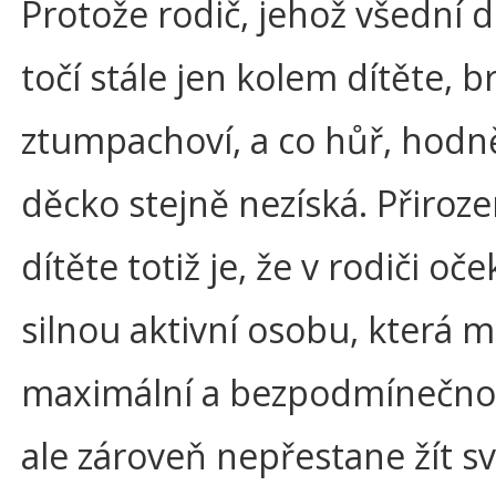
Protože rodič, jehož všední 
točí stále jen kolem dítěte, b
ztumpachoví, a co hůř, hodně
děcko stejně nezíská. Přiroze
dítěte totiž je, že v rodiči oč
silnou aktivní osobu, která 
maximální a bezpodmínečnou
ale zároveň nepřestane žít sv