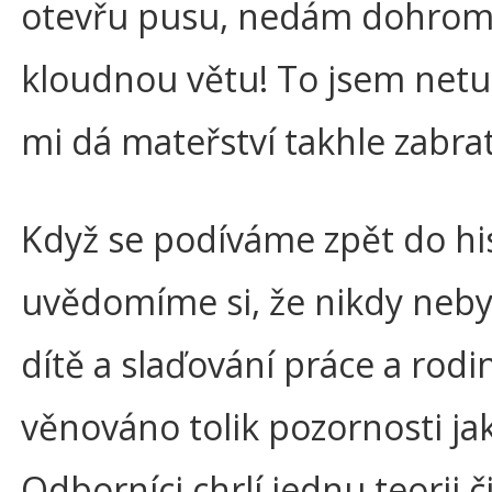
otevřu pusu, nedám dohro
kloudnou větu! To jsem netuš
mi dá mateřství takhle zabrat
Když se podíváme zpět do his
uvědomíme si, že nikdy neby
dítě a slaďování práce a rodi
věnováno tolik pozornosti ja
Odborníci chrlí jednu teorii č