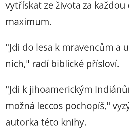
vytřískat ze života za každou
maximum.
"Jdi do lesa k mravencům a u
nich," radí biblické přísloví.
"Jdi k jihoamerickým Indián
možná leccos pochopíš," vyz
autorka této knihy.