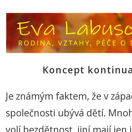
Koncept kontinu
Je známým faktem, že v zápa
společnosti ubývá dětí. Mnoh
volí bezdětnost, jiní mají jen