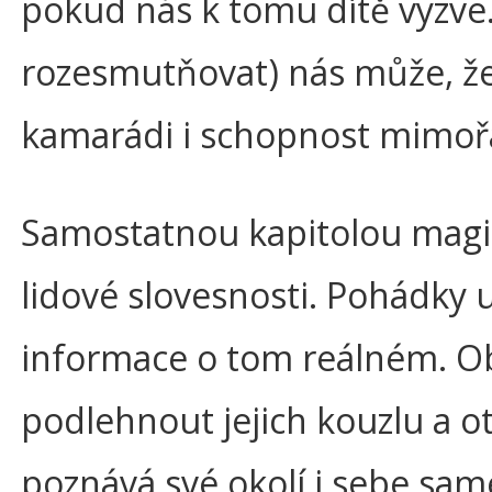
pokud nás k tomu dítě vyzve. 
rozesmutňovat) nás může, že 
kamarádi i schopnost mimořá
Samostatnou kapitolou magick
lidové slovesnosti. Pohádky 
informace o tom reálném. Obv
podlehnout jejich kouzlu a 
poznává své okolí i sebe sam