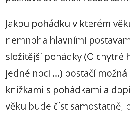
Jakou pohádku v kterém věk
nemnoha hlavními postavami 
složitější pohádky (O chytré 
jedné noci …) postačí možná
knížkami s pohádkami a dopře
věku bude číst samostatně, 