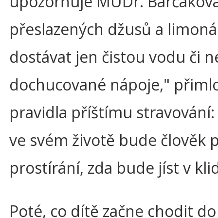
upozorňuje MUDr. Barčáková. 
přeslazených džusů a limonád
dostávat jen čistou vodu či 
dochucované nápoje," přimlo
pravidla příštímu stravování:
ve svém životě bude člověk př
prostírání, zda bude jíst v kl
Poté, co dítě začne chodit do 