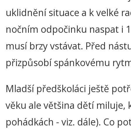
uklidnění situace a k velké r
nočním odpočinku naspat i 12
musí brzy vstávat. Před nást
přizpůsobí spánkovému rytm
Mladší předškoláci ještě potřeb
věku ale většina dětí miluje
pohádkách - viz. dále). Co po