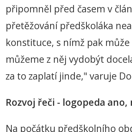
připomněl před časem v článk
přetěžování předškoláka nea
konstituce, s nímž pak může d
můžeme z něj vydobýt docela
za to zaplatí jinde," varuje Do
Rozvoj řeči - logopeda ano,
Na počátku předškolního obdob