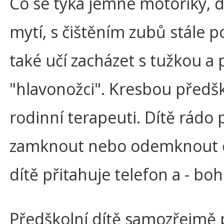
Co se týká jemné motoriky, dí
mytí, s čištěním zubů stále 
také učí zacházet s tužkou a 
"hlavonožci". Kresbou předškol
rodinní terapeuti. Dítě rádo
zamknout nebo odemknout dve
dítě přitahuje telefon a - boh
Předškolní dítě samozřejmě po