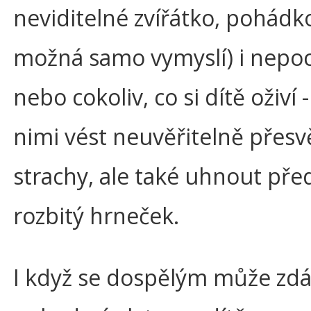
neviditelné zvířátko, pohádk
možná samo vymyslí) i nepo
nebo cokoliv, co si dítě oživí
nimi vést neuvěřitelně přesv
strachy, ale také uhnout př
rozbitý hrneček.
I když se dospělým může zdát