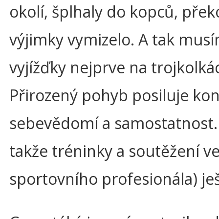
okolí, šplhaly do kopců, přek
výjimky vymizelo. A tak musí
vyjížďky nejprve na trojkolká
Přirozený pohyb posiluje kond
sebevědomí a samostatnost. 
takže tréninky a soutěžení v
sportovního profesionála) ješ