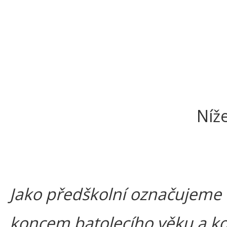
Níž
Jako předškolní označujeme o
koncem batolecího věku a kon