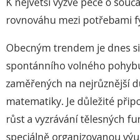
K největší výzvě péče o souča
rovnováhu mezi potřebami fy
Obecným trendem je dnes sil
spontánního volného pohybu.
zaměřených na nejrůznější d
matematiky. Je důležité připo
růst a vyzrávání tělesných f
speciálně organizovanou vý